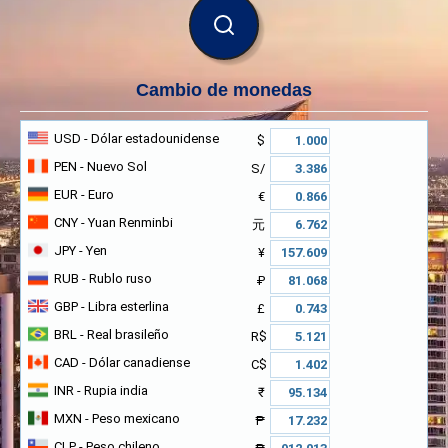
BUSCAR
Cambio de monedas
USD
- Dólar estadounidense
$
PEN
- Nuevo Sol
S/
EUR
- Euro
€
CNY
- Yuan Renminbi
元
JPY
- Yen
¥
RUB
- Rublo ruso
₽
GBP
- Libra esterlina
£
BRL
- Real brasileño
R$
CAD
- Dólar canadiense
C$
INR
- Rupia india
₹
MXN
- Peso mexicano
₱
CLP
- Peso chileno