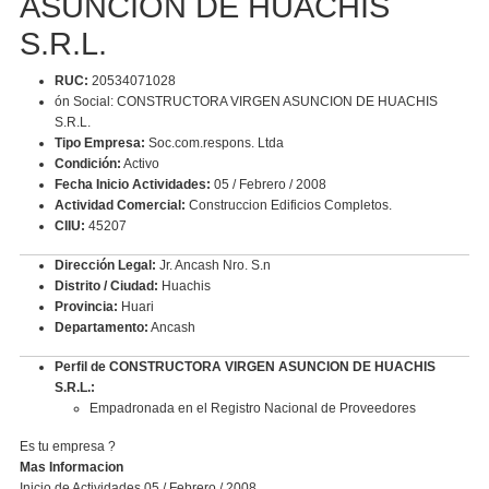
ASUNCION DE HUACHIS
S.R.L.
RUC:
20534071028
ón Social: CONSTRUCTORA VIRGEN ASUNCION DE HUACHIS
S.R.L.
Tipo Empresa:
Soc.com.respons. Ltda
Condición:
Activo
Fecha Inicio Actividades:
05 / Febrero / 2008
Actividad Comercial:
Construccion Edificios Completos.
CIIU:
45207
Dirección Legal:
Jr. Ancash Nro. S.n
Distrito / Ciudad:
Huachis
Provincia:
Huari
Departamento:
Ancash
Perfil de CONSTRUCTORA VIRGEN ASUNCION DE HUACHIS
S.R.L.:
Empadronada en el Registro Nacional de Proveedores
Es tu empresa ?
Mas Informacion
Inicio de Actividades 05 / Febrero / 2008