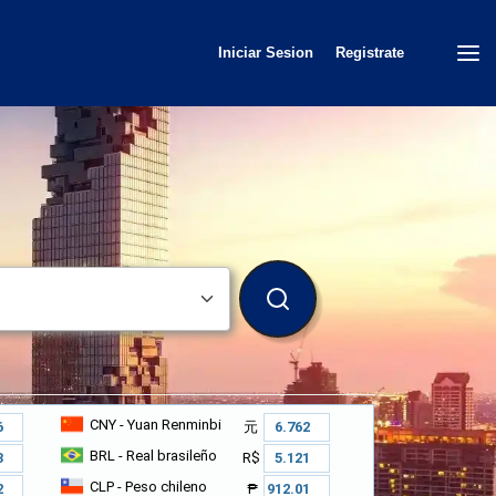
Iniciar Sesion
Registrate
BUSCAR
CNY
- Yuan Renminbi
元
BRL
- Real brasileño
R$
CLP
- Peso chileno
₱