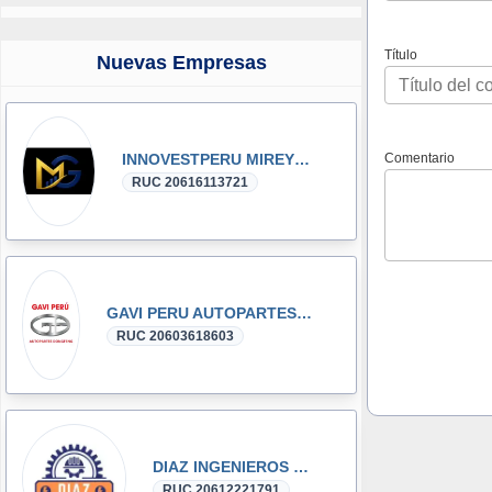
Título
Nuevas Empresas
Comentario
INNOVESTPERU MIREYKA GROUP SAC
RUC 20616113721
GAVI PERU AUTOPARTES DONGFENG y DFSK GLORY
RUC 20603618603
DIAZ INGENIEROS SRL
RUC 20612221791