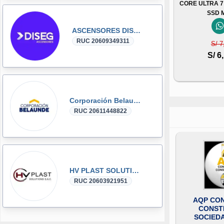
CORE ULTRA 7
SSD 
ASCENSORES DISEG
RUC 20609349311
S/ 7
S/ 6
Corporación Belaunde
RUC 20611448822
HV PLAST SOLUTIONS
RUC 20603921951
AQP CON
CONST
SOCIED