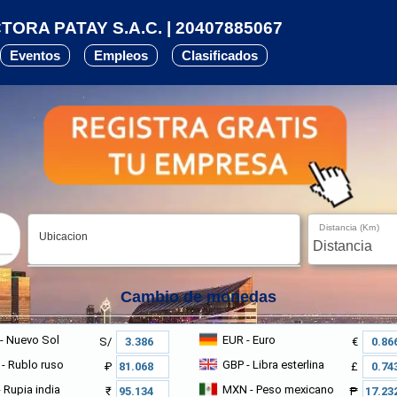
ORA PATAY S.A.C. | 20407885067
Eventos
Empleos
Clasificados
Distancia (Km)
Ubicacion
Cambio de monedas
- Nuevo Sol
EUR
- Euro
S/
€
- Rublo ruso
GBP
- Libra esterlina
₽
£
 Rupia india
MXN
- Peso mexicano
₹
₱