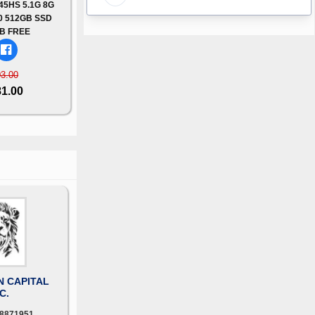
45HS 5.1G 8G
0 512GB SSD
B FREE
03.00
81.00
N CAPITAL
C.
8871951