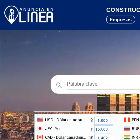
CONSTRUCT
Empresas
USD
- Dólar estadounidense
PEN
$
JPY
- Yen
RUB
¥
CAD
- Dólar canadiense
INR
-
C$