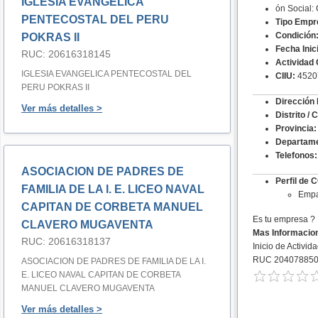
IGLESIA EVANGELICA
ón Social
PENTECOSTAL DEL PERU
Tipo Empr
Condición
POKRAS II
Fecha Inic
RUC: 20616318145
Actividad 
IGLESIA EVANGELICA PENTECOSTAL DEL
CIIU:
4520
PERU POKRAS II
Dirección 
Ver más detalles >
Distrito / 
Provincia:
Departame
Telefonos:
ASOCIACION DE PADRES DE
Perfil de
FAMILIA DE LA I. E. LICEO NAVAL
Empa
CAPITAN DE CORBETA MANUEL
Es tu empresa ?
CLAVERO MUGAVENTA
Mas Informacio
RUC: 20616318137
Inicio de Activid
RUC 20407885
ASOCIACION DE PADRES DE FAMILIA DE LA I.
E. LICEO NAVAL CAPITAN DE CORBETA
MANUEL CLAVERO MUGAVENTA
Ver más detalles >