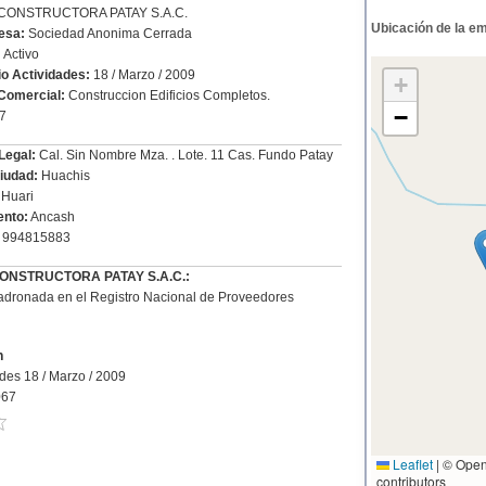
: CONSTRUCTORA PATAY S.A.C.
Ubicación de la e
esa:
Sociedad Anonima Cerrada
:
Activo
io Actividades:
18 / Marzo / 2009
+
Comercial:
Construccion Edificios Completos.
−
7
Legal:
Cal. Sin Nombre Mza. . Lote. 11 Cas. Fundo Patay
Ciudad:
Huachis
Huari
nto:
Ancash
994815883
 CONSTRUCTORA PATAY S.A.C.:
dronada en el Registro Nacional de Proveedores
n
ades 18 / Marzo / 2009
067
Leaflet
|
© Open
contributors