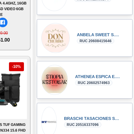
A 4.4GHZ, 16GB
D VIDEO 6GB
EE
89.00
ANBELA SWEET S.A.C.
51.00
RUC 20608415646
-10%
ATHENEA ESPICA E.I.R.L.
RUC 20602574963
BRASCHI TASACIONES SOCIEDAD ANONIMA CERRADA
S TUF GAMING
RUC 20516337096
N334 15.6 FHD