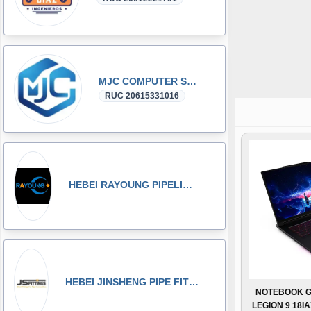
MJC COMPUTER SAC
RUC 20615331016
HEBEI RAYOUNG PIPELINE TECHNOLOGY CO., LTD
HEBEI JINSHENG PIPE FITTING MANUFACTURING CO., LT
NOTEBOOK G
LEGION 9 18I