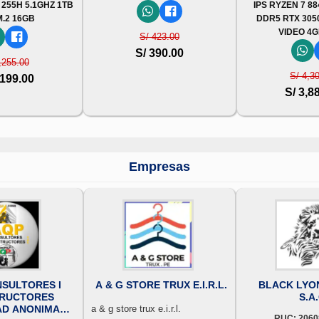
 255H 5.1GHZ 1TB
IPS RYZEN 7 88
M.2 16GB
DDR5 RTX 305
VIDEO 4G
S/ 423.00
S/ 390.00
,255.00
S/ 4,3
,199.00
S/ 3,8
Empresas
SULTORES I
A & G STORE TRUX E.I.R.L.
BLACK LYO
RUCTORES
S.A.
AD ANONIMA
a & g store trux e.i.r.l.
RUC: 2060