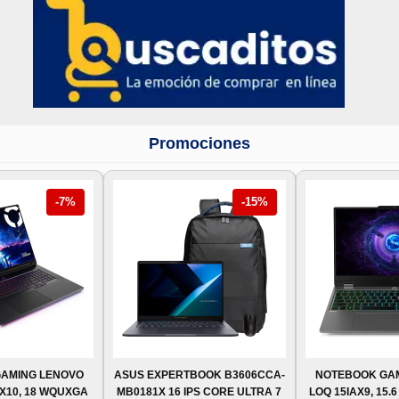
Promociones
-7%
-15%
AMING LENOVO
ASUS EXPERTBOOK B3606CCA-
NOTEBOOK GA
AX10, 18 WQUXGA
MB0181X 16 IPS CORE ULTRA 7
LOQ 15IAX9, 15.