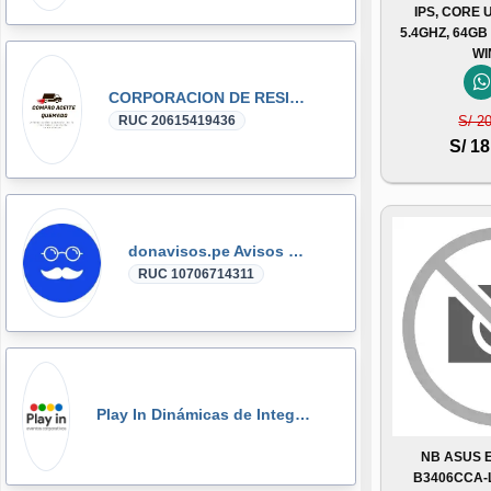
IPS, CORE 
5.4GHZ, 64GB
WI
CORPORACION DE RESIDUOS SEGOVIA.PERU SAC
S/ 2
RUC 20615419436
S/ 18
donavisos.pe Avisos Clasificados
RUC 10706714311
Play In Dinámicas de Integración, Gymkanas, Eventos Corporativos
NB ASUS 
B3406CCA-L