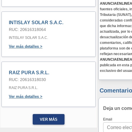
ANUNCIAENLINE
fuentes oficiales,
Tributaria (SUNAT)
consideradas confi
INTISLAY SOLAR S.A.C.
que dicha informa
RUC: 20616318064
actualizada, por lo
desactualización d
INTISLAY SOLAR S.A.C.
comentarios, califi
Ver más detalles >
plataforma son de 
reflejan necesaria
ANUNCIAENLINE
publicada en esta p
exclusivo del usua
RAIZ PURA S.R.L.
RUC: 20616318030
RAIZ PURA S.R.L.
Comentario
Ver más detalles >
Deja un com
Email
VER MÁS