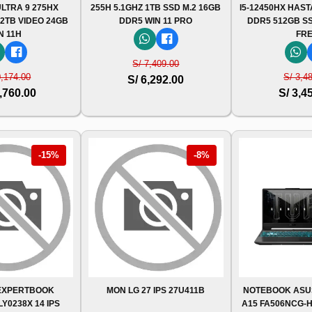
ULTRA 9 275HX
255H 5.1GHZ 1TB SSD M.2 16GB
I5-12450HX HAST
 2TB VIDEO 24GB
DDR5 WIN 11 PRO
DDR5 512GB SS
N 11H
FR
S/ 7,409.00
0,174.00
S/ 3,4
S/ 6,292.00
,760.00
S/ 3,4
-15%
-8%
EXPERTBOOK
MON LG 27 IPS 27U411B
NOTEBOOK ASU
Y0238X 14 IPS
A15 FA506NCG-H