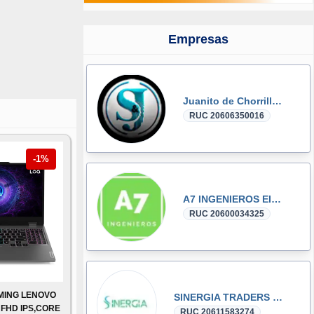
Empresas
Juanito de Chorrillos
RUC 20606350016
-1%
A7 INGENIEROS EIRL
RUC 20600034325
MING LENOVO
SINERGIA TRADERS S.A.C.
6 FHD IPS,CORE
RUC 20611583274