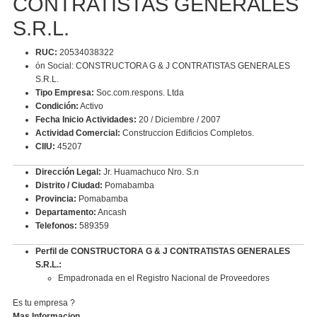
CONTRATISTAS GENERALES
S.R.L.
RUC:
20534038322
ón Social: CONSTRUCTORA G & J CONTRATISTAS GENERALES
S.R.L.
Tipo Empresa:
Soc.com.respons. Ltda
Condición:
Activo
Fecha Inicio Actividades:
20 / Diciembre / 2007
Actividad Comercial:
Construccion Edificios Completos.
CIIU:
45207
Dirección Legal:
Jr. Huamachuco Nro. S.n
Distrito / Ciudad:
Pomabamba
Provincia:
Pomabamba
Departamento:
Ancash
Telefonos:
589359
Perfil de CONSTRUCTORA G & J CONTRATISTAS GENERALES
S.R.L.:
Empadronada en el Registro Nacional de Proveedores
Es tu empresa ?
Mas Informacion