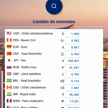
BUSCAR
Cambio de monedas
USD
- Dólar estadounidense
$
PEN
- Nuevo Sol
S/
EUR
- Euro
€
CNY
- Yuan Renminbi
元
JPY
- Yen
¥
RUB
- Rublo ruso
₽
GBP
- Libra esterlina
£
BRL
- Real brasileño
R$
CAD
- Dólar canadiense
C$
INR
- Rupia india
₹
MXN
- Peso mexicano
₱
CLP
- Peso chileno