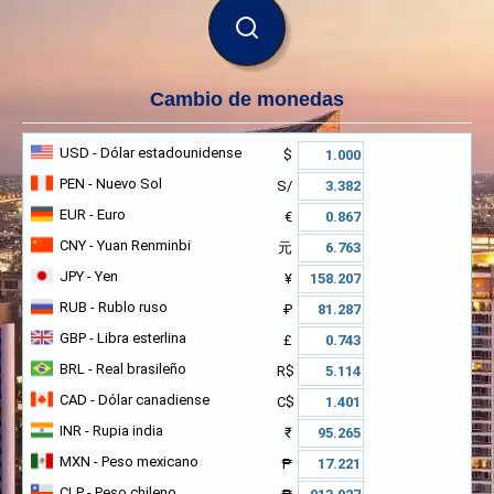
BUSCAR
Cambio de monedas
USD
- Dólar estadounidense
$
PEN
- Nuevo Sol
S/
EUR
- Euro
€
CNY
- Yuan Renminbi
元
JPY
- Yen
¥
RUB
- Rublo ruso
₽
GBP
- Libra esterlina
£
BRL
- Real brasileño
R$
CAD
- Dólar canadiense
C$
INR
- Rupia india
₹
MXN
- Peso mexicano
₱
CLP
- Peso chileno