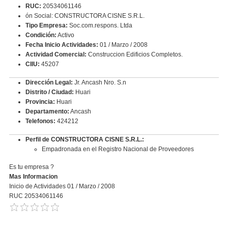
RUC:
20534061146
ón Social: CONSTRUCTORA CISNE S.R.L.
Tipo Empresa:
Soc.com.respons. Ltda
Condición:
Activo
Fecha Inicio Actividades:
01 / Marzo / 2008
Actividad Comercial:
Construccion Edificios Completos.
CIIU:
45207
Dirección Legal:
Jr. Ancash Nro. S.n
Distrito / Ciudad:
Huari
Provincia:
Huari
Departamento:
Ancash
Telefonos:
424212
Perfil de CONSTRUCTORA CISNE S.R.L.:
Empadronada en el Registro Nacional de Proveedores
Es tu empresa ?
Mas Informacion
Inicio de Actividades 01 / Marzo / 2008
RUC 20534061146