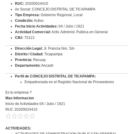
RUC:
20200024410
ón Social: CONCEJO DISTRITAL DE TICAPAMPA
Tipo Empresa:
Gobierno Regional, Local
Condición:
Activo
Fecha Inicio Actividades:
04 / Julio / 1921
Actividad Comercial:
Activ. Administ. Publica en General
CIIU:
75113
Dirección Legal:
Jr. Francia Nro. S/n
Distrito / Ciudad:
Ticapampa
Provincia:
Recuay
Departamento:
Ancash
Perfil de CONCEJO DISTRITAL DE TICAPAMPA:
Empadronada en el Registro Nacional de Proveedores
Es tu empresa ?
Mas Informacion
Inicio de Actividades 04 / Julio / 1921
RUC 20200024410
ACTIVIDADES:
ACTIVIDADES DE ADMINISTRACION PUBLICA EN GENERAL