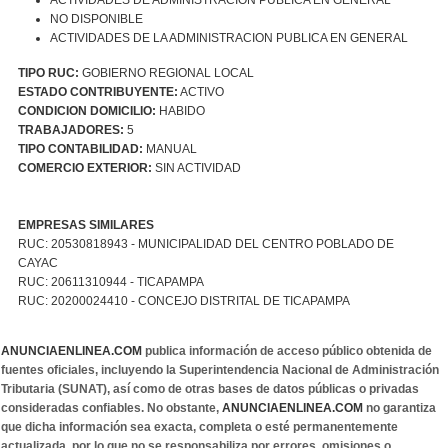
NO DISPONIBLE
ACTIVIDADES DE LA ADMINISTRACION PUBLICA EN GENERAL
TIPO RUC:
GOBIERNO REGIONAL LOCAL
ESTADO CONTRIBUYENTE:
ACTIVO
CONDICION DOMICILIO:
HABIDO
TRABAJADORES:
5
TIPO CONTABILIDAD:
MANUAL
COMERCIO EXTERIOR:
SIN ACTIVIDAD
EMPRESAS SIMILARES
RUC: 20530818943 - MUNICIPALIDAD DEL CENTRO POBLADO DE
CAYAC
RUC: 20611310944 - TICAPAMPA
RUC: 20200024410 - CONCEJO DISTRITAL DE TICAPAMPA
ANUNCIAENLINEA.COM
publica información de acceso público obtenida de
fuentes oficiales, incluyendo la Superintendencia Nacional de Administración
Tributaria (SUNAT), así como de otras bases de datos públicas o privadas
consideradas confiables. No obstante,
ANUNCIAENLINEA.COM
no garantiza
que dicha información sea exacta, completa o esté permanentemente
actualizada, por lo que no se responsabiliza por errores, omisiones o