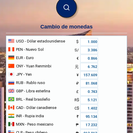
BUSCAR
Cambio de monedas
USD
- Dólar estadounidense
$
PEN
- Nuevo Sol
S/
EUR
- Euro
€
CNY
- Yuan Renminbi
元
JPY
- Yen
¥
RUB
- Rublo ruso
₽
GBP
- Libra esterlina
£
BRL
- Real brasileño
R$
CAD
- Dólar canadiense
C$
INR
- Rupia india
₹
MXN
- Peso mexicano
₱
CLP
- Peso chileno