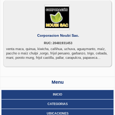
Corporacion Noubi Sac.
RUC: 20481931453
venta maca, quinua, kiwicha, cañihua, uchuva, aguaymanto, maíz,
paccho o maíz chulpi ,sorgo, fríjol peruano, garbanzo, trigo, cebada,
mani, poroto mung, frijol castilla, pallar, carapulcra, papaseca
molida, haba, lenteja serrana arveja, tarwi o chocho tauri tarhui,
bayo, panamito, zarandaja chileno o bocona, maiz mote, mote de
maiz, trigo mote, shambar, arroz de cebada, moron, caraota, aji
paprika, tara, spiny holdback, taya, dividivi de los andes, entre otros
Menu
INICIO
CATEGORIAS
UBICACIONES