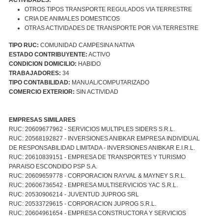
OTROS TIPOS TRANSPORTE REGULADOS VIA TERRESTRE
CRIA DE ANIMALES DOMESTICOS
OTRAS ACTIVIDADES DE TRANSPORTE POR VIA TERRESTRE
TIPO RUC:
COMUNIDAD CAMPESINA NATIVA
ESTADO CONTRIBUYENTE:
ACTIVO
CONDICION DOMICILIO:
HABIDO
TRABAJADORES:
34
TIPO CONTABILIDAD:
MANUAL/COMPUTARIZADO
COMERCIO EXTERIOR:
SIN ACTIVIDAD
EMPRESAS SIMILARES
RUC: 20609677962 - SERVICIOS MULTIPLES SIDERS S.R.L.
RUC: 20568192827 - INVERSIONES ANIBKAR EMPRESA INDIVIDUAL
DE RESPONSABILIDAD LIMITADA - INVERSIONES ANIBKAR E.I.R.L.
RUC: 20610839151 - EMPRESA DE TRANSPORTES Y TURISMO
PARAISO ESCONDIDO PSP S.A.
RUC: 20609659778 - CORPORACION RAYVAL & MAYNEY S.R.L.
RUC: 20606736542 - EMPRESA MULTISERVICIOS YAC S.R.L.
RUC: 20530906214 - JUVENTUD JUPROG SRL
RUC: 20533729615 - CORPORACION JUPROG S.R.L.
RUC: 20604961654 - EMPRESA CONSTRUCTORA Y SERVICIOS