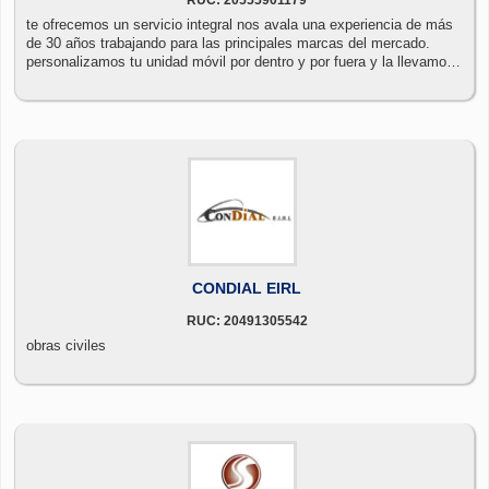
te ofrecemos un servicio integral nos avala una experiencia de más
de 30 años trabajando para las principales marcas del mercado.
personalizamos tu unidad móvil por dentro y por fuera y la llevamos
donde tú quieras. disponemos de una amplia flota de vehículos que
seguro se ajusta a tus necesidades. tenemos muchos argumentos
para convencerte. te invitamos a que navegues por nuestra web para
que nos conozcas y veas todo lo que te podemos ofrecer.
CONDIAL EIRL
RUC: 20491305542
obras civiles