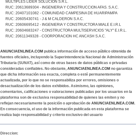
MULTIPLES LIDER SOLUCION S.R.L.
RUC: 20613689304 - INGENIERIA Y CONSTRUCCION AFAS. S.A.C.
RUC: 20407101082 - COMUNIDAD CAMPESINA DE HUARIPAMPA
RUC: 20605430741 - J & M CALDERON S.A.C.
RUC: 20606695412 - INGENIERIA Y CONSTRUCTORA MIALE E.I.R.L
RUC: 20604683247 - CONSTRUCTORA MULTISERVICIOS "ALY" E.I.R.L.
RUC: 20611349328 - COORPORACION HC ANCASH S.A.C.
ANUNCIAENLINEA.COM
publica información de acceso público obtenida de
fuentes oficiales, incluyendo la Superintendencia Nacional de Administración
Tributaria (SUNAT), así como de otras bases de datos públicas o privadas
consideradas confiables. No obstante,
ANUNCIAENLINEA.COM
no garantiza
que dicha información sea exacta, completa o esté permanentemente
actualizada, por lo que no se responsabiliza por errores, omisiones o
desactualización de los datos exhibidos. Asimismo, las opiniones,
comentarios, calificaciones o valoraciones publicadas por los usuarios en la
plataforma son de exclusiva responsabilidad de quienes las emiten y no
reflejan necesariamente la posición o aprobación de
ANUNCIAENLINEA.COM
.
En consecuencia, el uso de la información publicada en esta plataforma se
realiza bajo responsabilidad y criterio exclusivo del usuario
Direccion: