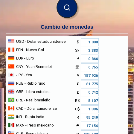
BUSCAR
Cambio de monedas
USD
- Dólar estadounidense
$
PEN
- Nuevo Sol
S/
EUR
- Euro
€
CNY
- Yuan Renminbi
元
JPY
- Yen
¥
RUB
- Rublo ruso
₽
GBP
- Libra esterlina
£
BRL
- Real brasileño
R$
CAD
- Dólar canadiense
C$
INR
- Rupia india
₹
MXN
- Peso mexicano
₱
CLP
- Peso chileno