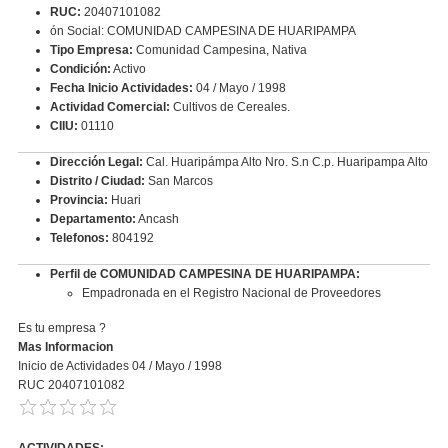
RUC:
20407101082
ón Social: COMUNIDAD CAMPESINA DE HUARIPAMPA
Tipo Empresa:
Comunidad Campesina, Nativa
Condición:
Activo
Fecha Inicio Actividades:
04 / Mayo / 1998
Actividad Comercial:
Cultivos de Cereales.
CIIU:
01110
Dirección Legal:
Cal. Huaripámpa Alto Nro. S.n C.p. Huaripampa Alto
Distrito / Ciudad:
San Marcos
Provincia:
Huari
Departamento:
Ancash
Telefonos:
804192
Perfil de COMUNIDAD CAMPESINA DE HUARIPAMPA:
Empadronada en el Registro Nacional de Proveedores
Es tu empresa ?
Mas Informacion
Inicio de Actividades 04 / Mayo / 1998
RUC 20407101082
ACTIVIDADES: