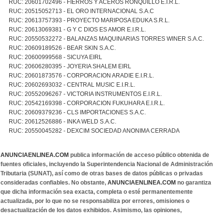
RUC: 20601702496 - FIERROS Y ACEROS RONQUILLO E.I.R.L.
RUC: 20515052713 - EL ORO INTERNACIONAL S.A.C
RUC: 20613757393 - PROYECTO MARIPOSA EDUKA S.R.L.
RUC: 20613069381 - G Y C DIOS ES AMOR E.I.R.L.
RUC: 20550532272 - BALANZAS MAQUINARIAS TORRES WINER S.A.C.
RUC: 20609189526 - BEAR SKIN S.A.C.
RUC: 20600999568 - SICUYA EIRL
RUC: 20606280395 - JOYERIA SHALEM EIRL
RUC: 20601873576 - CORPORACION ARADIE E.I.R.L.
RUC: 20602693032 - CENTRAL MUSIC E.I.R.L.
RUC: 20552096267 - VICTORIA INSTRUMENTOS E.I.R.L.
RUC: 20542169398 - CORPORACION FUKUHARA E.I.R.L.
RUC: 20609379236 - CLS IMPORTACIONES S.A.C.
RUC: 20612526886 - INKA WELD S.A.C.
RUC: 20550045282 - DEXCIM SOCIEDAD ANONIMA CERRADA
ANUNCIAENLINEA.COM
publica información de acceso público obtenida de
fuentes oficiales, incluyendo la Superintendencia Nacional de Administración
Tributaria (SUNAT), así como de otras bases de datos públicas o privadas
consideradas confiables. No obstante,
ANUNCIAENLINEA.COM
no garantiza
que dicha información sea exacta, completa o esté permanentemente
actualizada, por lo que no se responsabiliza por errores, omisiones o
desactualización de los datos exhibidos. Asimismo, las opiniones,