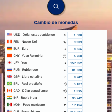
BUSCAR
Cambio de monedas
USD
- Dólar estadounidense
$
PEN
- Nuevo Sol
S/
EUR
- Euro
€
CNY
- Yuan Renminbi
元
JPY
- Yen
¥
RUB
- Rublo ruso
₽
GBP
- Libra esterlina
£
BRL
- Real brasileño
R$
CAD
- Dólar canadiense
C$
INR
- Rupia india
₹
MXN
- Peso mexicano
₱
CLP
- Peso chileno