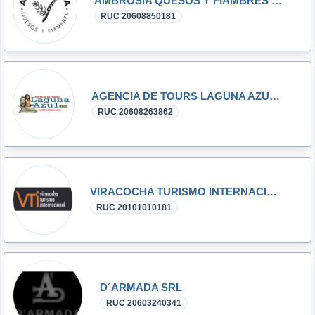
AMBROSIA QUESOS Y FIAMBRES S.A.C.
RUC 20608850181
AGENCIA DE TOURS LAGUNA AZUL E.I.R.L.
RUC 20608263862
VIRACOCHA TURISMO INTERNACIONAL S A
RUC 20101010181
D´ARMADA SRL
RUC 20603240341