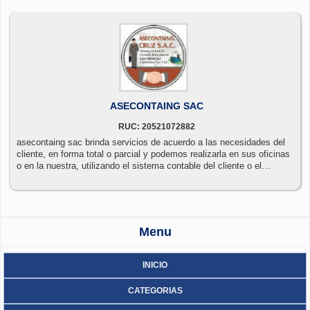
ASECONTAING SAC
RUC: 20521072882
asecontaing sac brinda servicios de acuerdo a las necesidades del
cliente, en forma total o parcial y podemos realizarla en sus oficinas
o en la nuestra, utilizando el sistema contable del cliente o el
proporcionado por asecontaing.sac que asiste a sus clientes para
controlar sus riesgos y mejorar su desempeño, cuenta con
profesionales calificados y con amplia experiencia, provee servicios
de los procesos de la gestión contable, administrativos, legal,
ingeniería e inversiones cruz s.a.c. para el cumplimiento de sus
Menu
obligaciones y derechos:
INICIO
CATEGORIAS