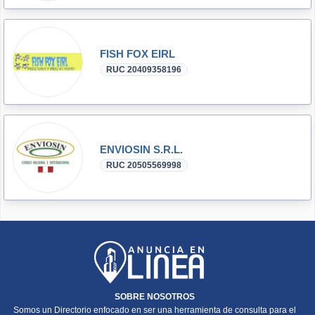
FISH FOX EIRL
RUC 20409358196
ENVIOSIN S.R.L.
RUC 20505569998
SOBRE NOSOTROS
Somos un Directorio enfocado en ser una herramienta de consulta para el