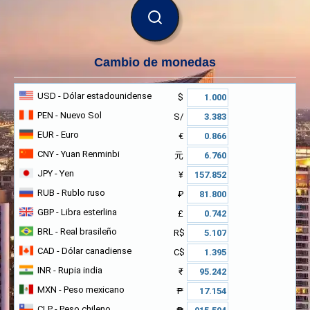
BUSCAR
Cambio de monedas
USD
- Dólar estadounidense
$
PEN
- Nuevo Sol
S/
EUR
- Euro
€
CNY
- Yuan Renminbi
元
JPY
- Yen
¥
RUB
- Rublo ruso
₽
GBP
- Libra esterlina
£
BRL
- Real brasileño
R$
CAD
- Dólar canadiense
C$
INR
- Rupia india
₹
MXN
- Peso mexicano
₱
CLP
- Peso chileno