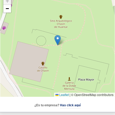
+
−
Leaflet
|
© OpenStreetMap contributors
¿Es tu empresa?
Has click aquí