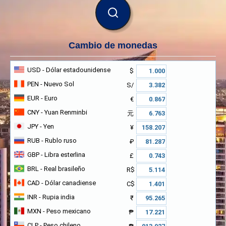
BUSCAR
Cambio de monedas
USD
- Dólar estadounidense
$
PEN
- Nuevo Sol
S/
EUR
- Euro
€
CNY
- Yuan Renminbi
元
JPY
- Yen
¥
RUB
- Rublo ruso
₽
GBP
- Libra esterlina
£
BRL
- Real brasileño
R$
CAD
- Dólar canadiense
C$
INR
- Rupia india
₹
MXN
- Peso mexicano
₱
CLP
- Peso chileno