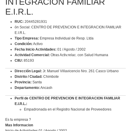
INTEGRACION FAMILIAR
E.I.R.L.
RUC:
20445281931
ón Social: CENTRO DE PREVENCION E INTEGRACION FAMILIAR
E.I.R.L.
Tipo Empresa:
Empresa Individual de Resp. Ltda
Condición:
Activo
Fecha Inicio Actividades:
01 / Agosto / 2002
Actividad Comercial:
Otras Activ.relac. con Salud Humana
CIIU:
85193
Dirección Legal:
Jr. Manuel Villavicencio Nro. 261 Casco Urbano
Distrito / Ciudad:
Chimbote
Provincia:
Santa
Departamento:
Ancash
Perfil de CENTRO DE PREVENCION E INTEGRACION FAMILIAR
E.I.R.L.:
Empadronada en el Registro Nacional de Proveedores
Es tu empresa ?
Mas Informacion
Inicio de Actividades 01 / Agosto / 2002