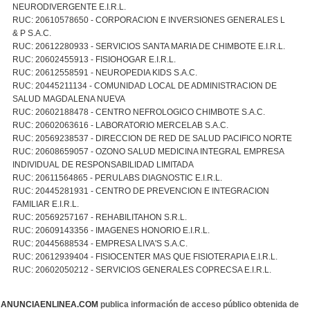
NEURODIVERGENTE E.I.R.L.
RUC: 20610578650 - CORPORACION E INVERSIONES GENERALES L
& P S.A.C.
RUC: 20612280933 - SERVICIOS SANTA MARIA DE CHIMBOTE E.I.R.L.
RUC: 20602455913 - FISIOHOGAR E.I.R.L.
RUC: 20612558591 - NEUROPEDIA KIDS S.A.C.
RUC: 20445211134 - COMUNIDAD LOCAL DE ADMINISTRACION DE
SALUD MAGDALENA NUEVA
RUC: 20602188478 - CENTRO NEFROLOGICO CHIMBOTE S.A.C.
RUC: 20602063616 - LABORATORIO MERCELAB S.A.C.
RUC: 20569238537 - DIRECCION DE RED DE SALUD PACIFICO NORTE
RUC: 20608659057 - OZONO SALUD MEDICINA INTEGRAL EMPRESA
INDIVIDUAL DE RESPONSABILIDAD LIMITADA
RUC: 20611564865 - PERULABS DIAGNOSTIC E.I.R.L.
RUC: 20445281931 - CENTRO DE PREVENCION E INTEGRACION
FAMILIAR E.I.R.L.
RUC: 20569257167 - REHABILITAHON S.R.L.
RUC: 20609143356 - IMAGENES HONORIO E.I.R.L.
RUC: 20445688534 - EMPRESA LIVA'S S.A.C.
RUC: 20612939404 - FISIOCENTER MAS QUE FISIOTERAPIA E.I.R.L.
RUC: 20602050212 - SERVICIOS GENERALES COPRECSA E.I.R.L.
ANUNCIAENLINEA.COM
publica información de acceso público obtenida de