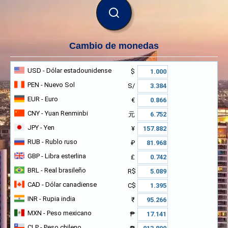
BUSCAR
Cambio de monedas
USD
- Dólar estadounidense
$
PEN
- Nuevo Sol
S/
EUR
- Euro
€
CNY
- Yuan Renminbi
元
JPY
- Yen
¥
RUB
- Rublo ruso
₽
GBP
- Libra esterlina
£
BRL
- Real brasileño
R$
CAD
- Dólar canadiense
C$
INR
- Rupia india
₹
MXN
- Peso mexicano
₱
CLP
- Peso chileno