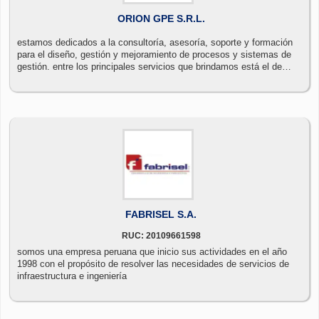
ORION GPE S.R.L.
estamos dedicados a la consultoría, asesoría, soporte y formación
para el diseño, gestión y mejoramiento de procesos y sistemas de
gestión. entre los principales servicios que brindamos está el de
capacitación en seguridad minera. contamos con aulas e
instructores en la ciudad de arequipa, exclusivamente dedicados a
atender sus necesidades de capacitación. combinando nuestros
diversos servicios, orion gpe diseña cada proyecto individualmente
de acuerdo a las características y necesidades de su organización.
FABRISEL S.A.
RUC: 20109661598
somos una empresa peruana que inicio sus actividades en el año
1998 con el propósito de resolver las necesidades de servicios de
infraestructura e ingeniería