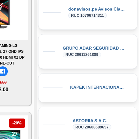
donavisos.pe Avisos Clasificados
RUC 10706714311
AMING LG
GRUPO ADAR SEGURIDAD INDUSTRIAL Y VIAL E.I.R.L.
 27 QHD IPS
RUC 20611261889
) HDMI X2 DP
NE-OUT
8.00
KAPEK INTERNACIONAL SAC
8.00
ASTORIIA S.A.C.
-20%
RUC 20608689657