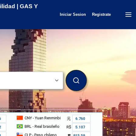
ilidad | GAS Y
Iniciar Sesion
Registrate
BUSCAR
CNY
- Yuan Renminbi
元
BRL
- Real brasileño
R$
CLP
- Peso chileno
₱