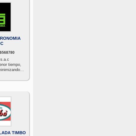
TRONOMIA
.C
6568780
s.a.c
enor tiempo,
minimizando
LADA TIMBO