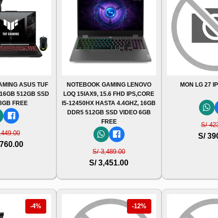
MING ASUS TUF
NOTEBOOK GAMING LENOVO
MON LG 27 I
4 16GB 512GB SSD
LOQ 15IAX9, 15.6 FHD IPS,CORE
 8GB FREE
I5-12450HX HASTA 4.4GHZ, 16GB
DDR5 512GB SSD VIDEO 6GB
FREE
S/ 42
,449.00
S/ 39
,760.00
S/ 3,489.00
S/ 3,451.00
-4%
-12%