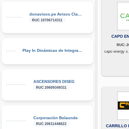
donavisos.pe Avisos Clasificados
RUC 10706714311
CAPO EN
RUC: 2
Play In Dinámicas de Integración, Gymkanas, Eventos Corporativos
capo energy s.
ASCENSORES DISEG
RUC 20609349311
Corporación Belaunde
RUC 20611448822
CARRILLO I