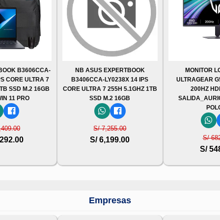
BOOK B3606CCA-
NB ASUS EXPERTBOOK
MONITOR L
PS CORE ULTRA 7
B3406CCA-LY0238X 14 IPS
ULTRAGEAR G5,
1TB SSD M.2 16GB
CORE ULTRA 7 255H 5.1GHZ 1TB
200HZ HD
IN 11 PRO
SSD M.2 16GB
SALIDA_AURI
POL
,409.00
S/ 7,255.00
S/ 68
,292.00
S/ 6,199.00
S/ 54
Empresas