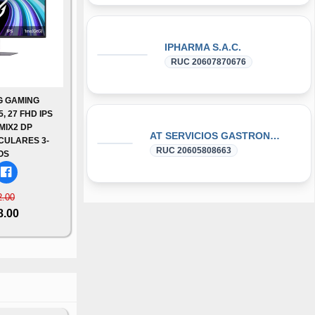
IPHARMA S.A.C.
RUC 20607870676
G GAMING
 27 FHD IPS
MIX2 DP
AT SERVICIOS GASTRONOMICOS S.A.C.
CULARES 3-
RUC 20605808663
OS
2.00
8.00