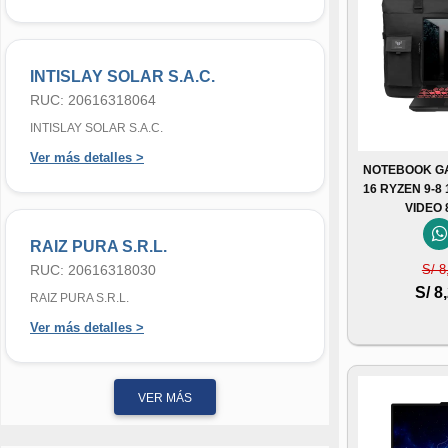
INTISLAY SOLAR S.A.C.
RUC: 20616318064
INTISLAY SOLAR S.A.C.
Ver más detalles >
NOTEBOOK GA
16 RYZEN 9-8
VIDEO
RAIZ PURA S.R.L.
RUC: 20616318030
S/ 8
S/ 8
RAIZ PURA S.R.L.
Ver más detalles >
VER MÁS