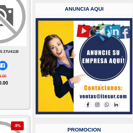
ANUNCIA AQUI
PS 27U411B
3.00
0.00
-9%
PROMOCION