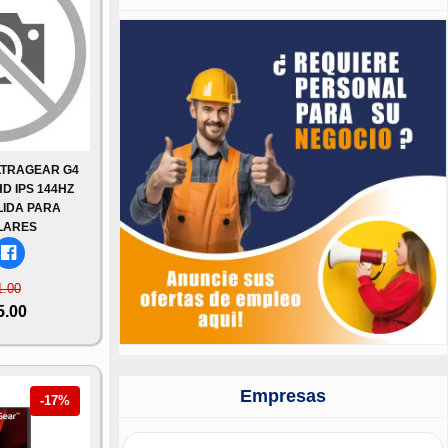
LTRAGEAR G4
HD IPS 144HZ
LIDA PARA
LARES
1.00
5.00
Empresas
-17%