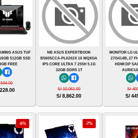
MING ASUS TUF
NB ASUS EXPERTBOOK
MONITOR LG U
 16GB 512GB SSD
B5605CCA-PL0202X 16 WQXGA
27G414B, 27 F
 8GB FREE
IPS CORE ULTRA 7 255H 5.1G
HDMI DP SA
32GB DDR5 1T
AURICU
,594.00
S/ 10,061.00
S/ 49
,228.00
S/ 8,862.00
S/ 44
-6%
-7%