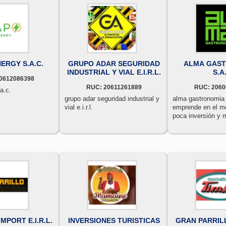
ERGY S.A.C.
GRUPO ADAR SEGURIDAD
ALMA GAS
INDUSTRIAL Y VIAL E.I.R.L.
S.A
0612086398
RUC: 20611261889
RUC: 2060
a.c.
grupo adar seguridad industrial y
alma gastronomia 
vial e.i.r.l.
emprende en el m
poca inversión y 
riesgo.
MPORT E.I.R.L.
INVERSIONES TURISTICAS
GRAN PARRIL