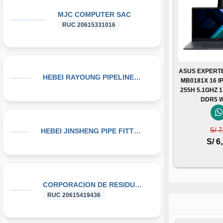
MJC COMPUTER SAC
RUC 20615331016
ASUS EXPERT
HEBEI RAYOUNG PIPELINE TECHNOLOGY CO., LTD
MB0181X 16 I
255H 5.1GHZ 
DDR5 W
S/ 7
HEBEI JINSHENG PIPE FITTING MANUFACTURING CO., LT
S/ 6
CORPORACION DE RESIDUOS SEGOVIA.PERU SAC
RUC 20615419436