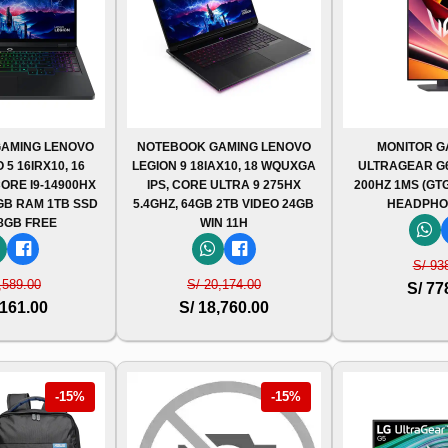
AMING LENOVO
NOTEBOOK GAMING LENOVO
MONITOR G
 5 16IRX10, 16
LEGION 9 18IAX10, 18 WQUXGA
ULTRAGEAR G6,
CORE I9-14900HX
IPS, CORE ULTRA 9 275HX
200HZ 1MS (GTG
2GB RAM 1TB SSD
5.4GHZ, 64GB 2TB VIDEO 24GB
HEADPHO
 8GB FREE
WIN 11H
S/ 93
,589.00
S/ 20,174.00
S/ 77
,161.00
S/ 18,760.00
-15%
-15%