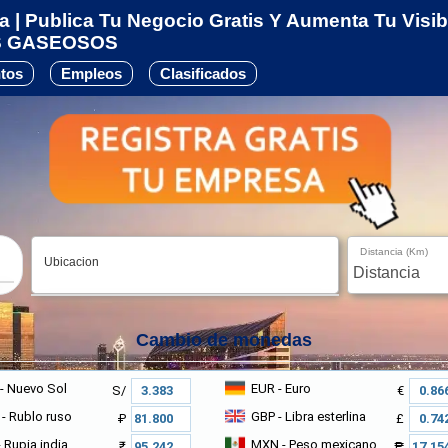
 | Publica Tu Negocio Gratis Y Aumenta Tu Visib
S GASEOSOS
tos
Empleos
Clasificados
Distancia (Km)
Ubicacion
Cambio de monedas
- Nuevo Sol
EUR
- Euro
S/
€
- Rublo ruso
GBP
- Libra esterlina
₽
£
 Rupia india
MXN
- Peso mexicano
₹
₱