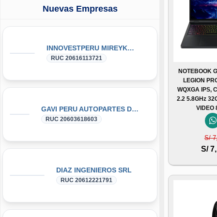
Nuevas Empresas
INNOVESTPERU MIREYKA GROUP SAC
RUC 20616113721
NOTEBOOK G
LEGION PRO
WQXGA IPS, 
2.2 5.8GHz 3
VIDEO
GAVI PERU AUTOPARTES DONGFENG y DFSK GLORY
RUC 20603618603
S/ 7
S/ 7
DIAZ INGENIEROS SRL
RUC 20612221791