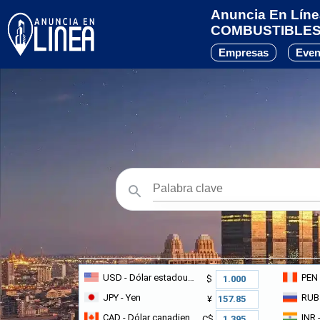
Anuncia En Línea
COMBUSTIBLE
Empresas
Even
USD
- Dólar estadounidense
PEN
$
JPY
- Yen
RUB
¥
CAD
- Dólar canadiense
INR
-
C$