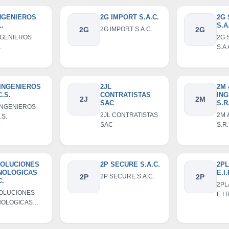
INGENIEROS
2G IMPORT S.A.C.
2G 
L.
S.A
2G
2G IMPORT S.A.C.
2G
NGENIEROS
2G 
.
S.A.
 INGENIEROS
2JL
2M 
C.S.
CONTRATISTAS
IN
2J
2M
SAC
S.R
 INGENIEROS
2JL CONTRATISTAS
2M 
.S.
SAC
S.R.
SOLUCIONES
2P SECURE S.A.C.
2P
NOLOGICAS
E.I.
2P
2P SECURE S.A.C.
2P
C.
2PL
OLUCIONES
E.I.
NOLOGICAS
.