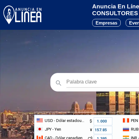
Anuncia En Línea
CONSULTORES 
Empresas
Eve
USD
- Dólar estadounidense
PEN
$
JPY
- Yen
RUB
¥
CAD
- Dólar canadiense
INR
-
C$