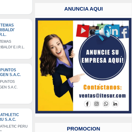
ANUNCIA AQUI
STEMAS
IBALDI'
R.L.
STEMAS
BALDI' E.I.R.L.
 PUNTOS
GEN S.A.C.
 PUNTOS
GEN S.A.C.
 ATHLETIC
U S.A.C.
 ATHLETIC PERU
PROMOCION