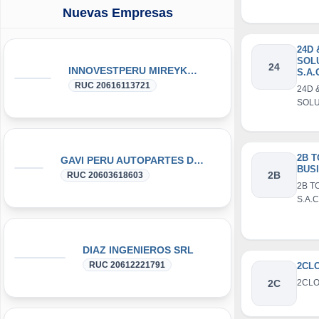
MULT
Nuevas Empresas
S.R.L
24D 
SOL
24
INNOVESTPERU MIREYKA GROUP SAC
S.A.
RUC 20616113721
24D 
SOLU
2B T
GAVI PERU AUTOPARTES DONGFENG y DFSK GLORY
BUSI
2B
RUC 20603618603
2B T
S.A.C
DIAZ INGENIEROS SRL
RUC 20612221791
2CLO
2C
2CLO