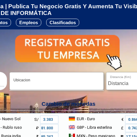
 | Publica Tu Negocio Gratis Y Aumenta Tu Visibi
DE INFORMÁTICA
ntos
Empleos
Clasificados
Distancia (Km)
Ubicacion
Cambio de monedas
- Nuevo Sol
EUR
- Euro
S/
€
- Rublo ruso
GBP
- Libra esterlina
₽
£
 Rupia india
MXN
- Peso mexicano
₹
₱