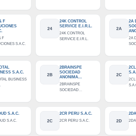
ISERVICE
.
& F
24K CONTROL
2A 
UCIONES
SERVICE E.I.R.L.
SO
24
2A
C.
AN
24K CONTROL
CE
& F
2A 
SERVICE E.I.R.L.
CIONES S.A.C.
SOC
ANO
OTAL
2BRAINSPE
2C
NESS S.A.C.
SOCIEDAD
S.A
2B
2C
ANONIMA
OTAL BUSINESS
2CL
CERRADA -
2BRAINSPE
.
S.A.
2BRAINSPE S.A.C.
SOCIEDAD
ANONIMA CERRADA
- 2BRAINSPE S.A.C.
UD S.A.C.
2CR PERU S.A.C.
2DA
UD S.A.C.
2C
2CR PERU S.A.C.
2D
2DA