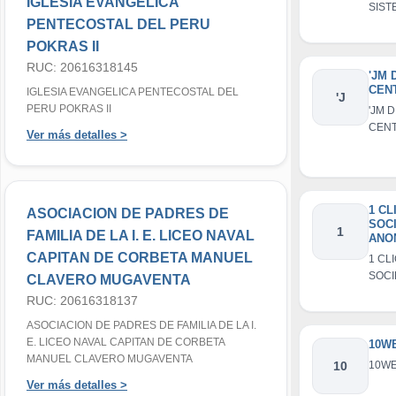
IGLESIA EVANGELICA
SIST
PENTECOSTAL DEL PERU
COM
E.I.R.
POKRAS II
RUC: 20616318145
'JM 
CENT
IGLESIA EVANGELICA PENTECOSTAL DEL
'J
PERU POKRAS II
'JM D
CENTE
Ver más detalles >
1 CL
ASOCIACION DE PADRES DE
SOC
1
FAMILIA DE LA I. E. LICEO NAVAL
ANO
CER
CAPITAN DE CORBETA MANUEL
1 CL
SOC
CLAVERO MUGAVENTA
ANO
RUC: 20616318137
ASOCIACION DE PADRES DE FAMILIA DE LA I.
E. LICEO NAVAL CAPITAN DE CORBETA
10WE
MANUEL CLAVERO MUGAVENTA
10
10WE
Ver más detalles >