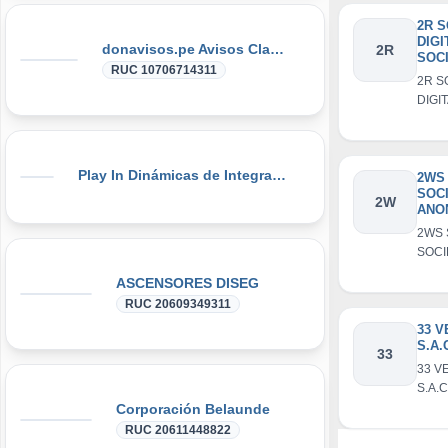
2R 
DIGI
donavisos.pe Avisos Clasificados
2R
SOC
RUC 10706714311
ANO
2R S
CER
DIGI
SOC
ANO
Play In Dinámicas de Integración, Gymkanas, Eventos Corporativos
2WS
SOC
2W
ANO
CER
2WS 
SOC
ANO
ASCENSORES DISEG
RUC 20609349311
33 
S.A.
33
33 V
S.A.C
Corporación Belaunde
RUC 20611448822