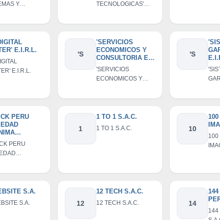
EMAS Y
TECNOLOGICAS'
UNICACIONES
S.A.C.
L.
DIGITAL
'SERVICIOS
'SI
ER' E.I.R.L.
ECONOMICOS Y
GAR
'S
'S
CONSULTORIA EN
E.I.
IGITAL
GENERAL' S.R.L.
'SERVICIOS
'SI
R' E.I.R.L.
ECONOMICOS Y
GARI
CONSULTORIA EN
GENERAL' S.R.L.
ICK PERU
1 TO 1 S.A.C.
100
IEDAD
IMA
1
1 TO 1 S.A.C.
10
NIMA
100
RADA
ICK PERU
IMA
IEDAD
NIMA CERRADA
BSITE S.A.
12 TECH S.A.C.
144
PER
BSITE S.A.
12
12 TECH S.A.C.
14
144