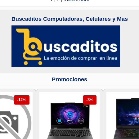
1
|
2
|
3
Next »
Last »
Buscaditos Computadoras, Celulares y Mas
Promociones
-12%
-3%