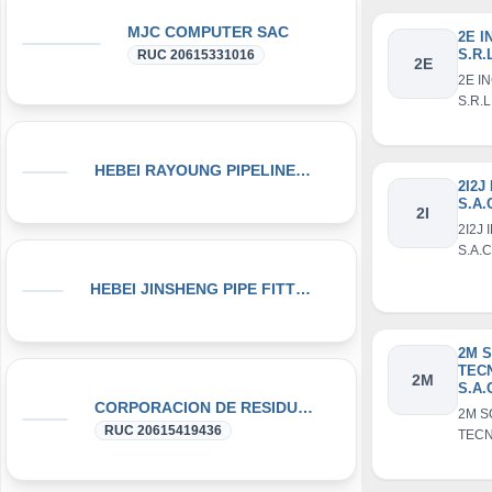
MJC COMPUTER SAC
2E 
S.R.
RUC 20615331016
2E
2E I
S.R.L
HEBEI RAYOUNG PIPELINE TECHNOLOGY CO., LTD
2I2J
S.A.
2I
2I2J
S.A.C
HEBEI JINSHENG PIPE FITTING MANUFACTURING CO., LT
2M 
TEC
2M
S.A.
CORPORACION DE RESIDUOS SEGOVIA.PERU SAC
2M S
RUC 20615419436
TEC
S.A.C