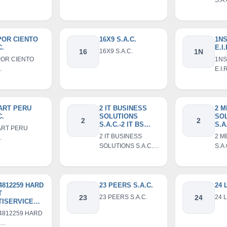
S.A.
POR CIENTO
16X9 S.A.C.
1NS
C.
E.I.
16
16X9 S.A.C.
1N
POR CIENTO
1NS
.
E.I.
ART PERU
2 IT BUSINESS
2 M
C.
SOLUTIONS
SO
2
2
S.A.C.-2 IT BS
S.A
ART PERU
S.A.C.
2 IT BUSINESS
2 M
.
SOLUTIONS S.A.C.-2
S.A.
IT BS S.A.C.
4812259 HARD
23 PEERS S.A.C.
24 
T
23
23 PEERS S.A.C.
24
24 L
TISERVICE
L.
4812259 HARD