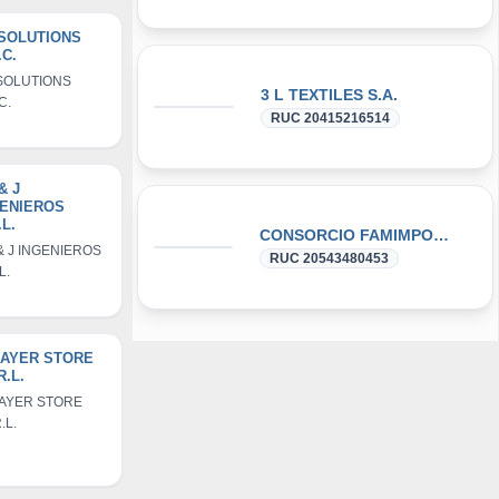
SOLUTIONS
.C.
SOLUTIONS
3 L TEXTILES S.A.
C.
RUC 20415216514
& J
GENIEROS
.L.
CONSORCIO FAMIMPORT
& J INGENIEROS
RUC 20543480453
L.
LAYER STORE
R.L.
AYER STORE
R.L.