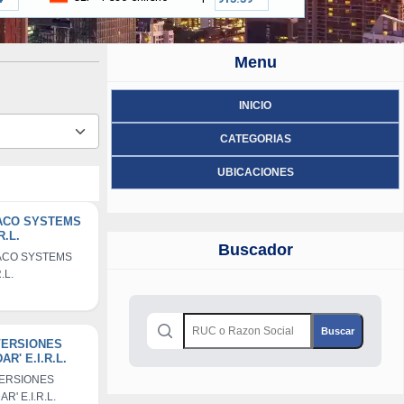
Menu
INICIO
CATEGORIAS
UBICACIONES
ACO SYSTEMS
R.L.
Buscador
CO SYSTEMS
R.L.
VERSIONES
AR' E.I.R.L.
VERSIONES
R' E.I.R.L.