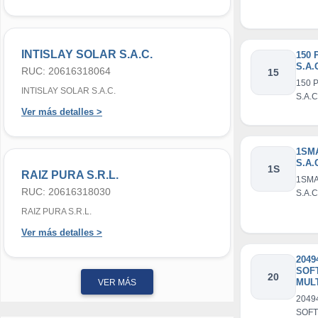
INTISLAY SOLAR S.A.C.
150 
S.A.
RUC: 20616318064
15
150 
INTISLAY SOLAR S.A.C.
S.A.C
Ver más detalles >
1SM
S.A.
1S
RAIZ PURA S.R.L.
1SM
RUC: 20616318030
S.A.C
RAIZ PURA S.R.L.
Ver más detalles >
2049
SOF
20
MUL
VER MÁS
S.R.
2049
SOFT