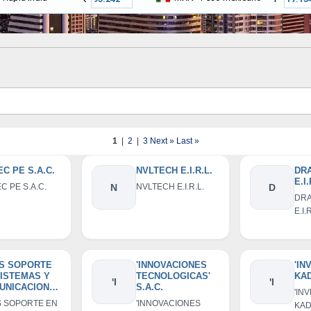
1
|
2
|
3
Next »
Last »
C PE S.A.C.
NVLTECH E.I.R.L.
DR
E.I.
C PE S.A.C.
N
NVLTECH E.I.R.L.
D
DRA
E.I.
 S SOPORTE
'INNOVACIONES
'IN
SISTEMAS Y
TECNOLOGICAS'
KAD
'I
'I
UNICACIONE
S.A.C.
'IN
.R.L.
 S SOPORTE EN
'INNOVACIONES
KADA