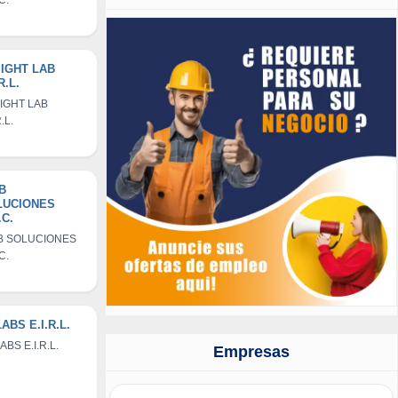
C.
IGHT LAB
R.L.
IGHT LAB
R.L.
B
LUCIONES
.C.
B SOLUCIONES
C.
LABS E.I.R.L.
ABS E.I.R.L.
Empresas