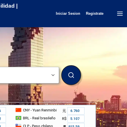
lidad |
Iniciar Sesion
Registrate
BUSCAR
CNY
- Yuan Renminbi
元
BRL
- Real brasileño
R$
CLP
- Peso chileno
₱