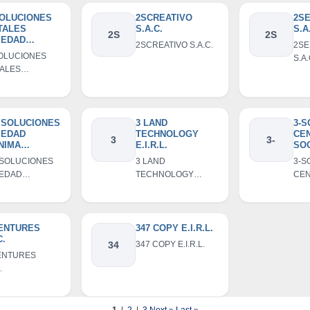
SOLUCIONES
2SCREATIVO
2S
TALES
S.A.C.
S.A
2S
2S
IEDAD
2SCREATIVO S.A.C.
2SE
NIMA
OLUCIONES
S.A.
RADA
TALES
IEDAD
NIMA CERRADA
 SOLUCIONES
3 LAND
3-S
IEDAD
TECHNOLOGY
CE
3
3-
NIMA
E.I.R.L.
SO
RADA
AN
SOLUCIONES
3 LAND
3-S
CER
IEDAD
TECHNOLOGY
CEN
SOFT FA
NIMA CERRADA
E.I.R.L.
ANO
CE
- 3-SOF
CEN
VENTURES
347 COPY E.I.R.L.
C.
34
347 COPY E.I.R.L.
ENTURES
.