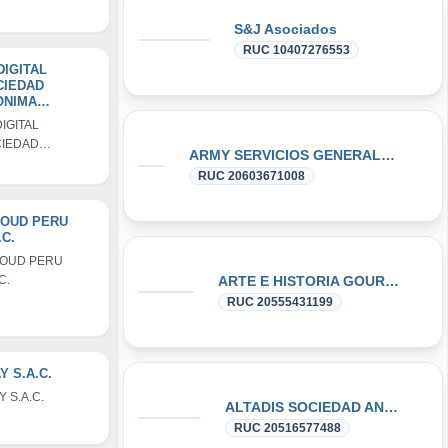
S&J Asociados
RUC 10407276553
DIGITAL
CIEDAD
ONIMA
RRADA
DIGITAL
IEDAD
ARMY SERVICIOS GENERALES EMPRESA INDIVIDUAL DE RESPONSABILIDAD LIMITADA
NIMA CERRADA
RUC 20603671008
LOUD PERU
.C.
OUD PERU
C.
ARTE E HISTORIA GOURMET S.A.C.
RUC 20555431199
Y S.A.C.
Y S.A.C.
ALTADIS SOCIEDAD ANONIMA
RUC 20516577488