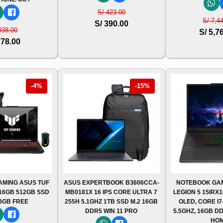
S/ 423.00
S/ 7,4
S/ 390.00
938.00
S/ 5,7
778.00
-4%
-15%
MING ASUS TUF
ASUS EXPERTBOOK B3606CCA-
NOTEBOOK GA
 16GB 512GB SSD
MB0181X 16 IPS CORE ULTRA 7
LEGION 5 15IRX1
 8GB FREE
255H 5.1GHZ 1TB SSD M.2 16GB
OLED, CORE I7
DDR5 WIN 11 PRO
5.5GHZ, 16GB DD
HO