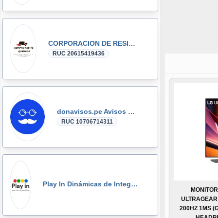
CORPORACION DE RESIDUOS SEGOVIA.PERU SAC
RUC 20615419436
donavisos.pe Avisos Clasificados
RUC 10706714311
Play In Dinámicas de Integración, Gymkanas, Eventos Corporativos
MONITOR
ULTRAGEAR G
200HZ 1MS (
HEADP