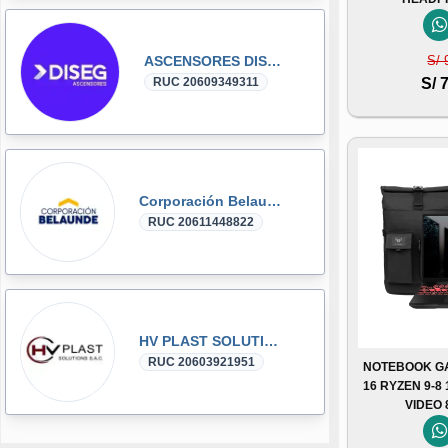
ASCENSORES DISEG
S/ 
RUC 20609349311
S/ 
Corporación Belaunde
RUC 20611448822
HV PLAST SOLUTIONS
RUC 20603921951
NOTEBOOK GA
16 RYZEN 9-8
VIDEO