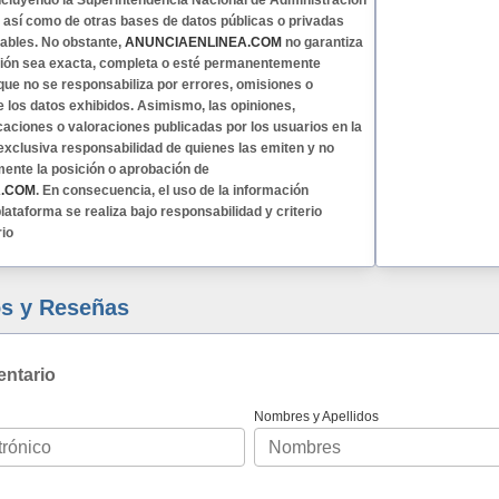
 incluyendo la Superintendencia Nacional de Administración
, así como de otras bases de datos públicas o privadas
ables. No obstante,
ANUNCIAENLINEA.COM
no garantiza
ción sea exacta, completa o esté permanentemente
 que no se responsabiliza por errores, omisiones o
e los datos exhibidos. Asimismo, las opiniones,
caciones o valoraciones publicadas por los usuarios en la
exclusiva responsabilidad de quienes las emiten y no
mente la posición o aprobación de
A.COM
. En consecuencia, el uso de la información
lataforma se realiza bajo responsabilidad y criterio
rio
s y Reseñas
entario
Nombres y Apellidos