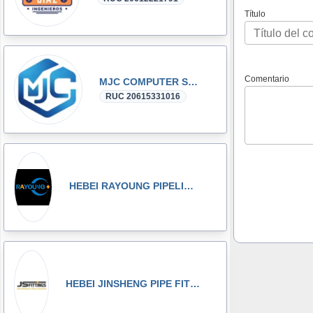
Título
Comentario
MJC COMPUTER SAC
RUC 20615331016
HEBEI RAYOUNG PIPELINE TECHNOLOGY CO., LTD
HEBEI JINSHENG PIPE FITTING MANUFACTURING CO., LT