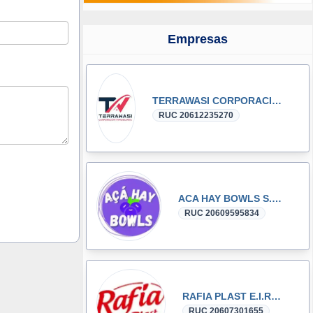
Empresas
TERRAWASI CORPORACIÓN INMOBILIARIA S.A.C.
RUC 20612235270
ACA HAY BOWLS S.R.L.
RUC 20609595834
RAFIA PLAST E.I.R.L.
RUC 20607301655