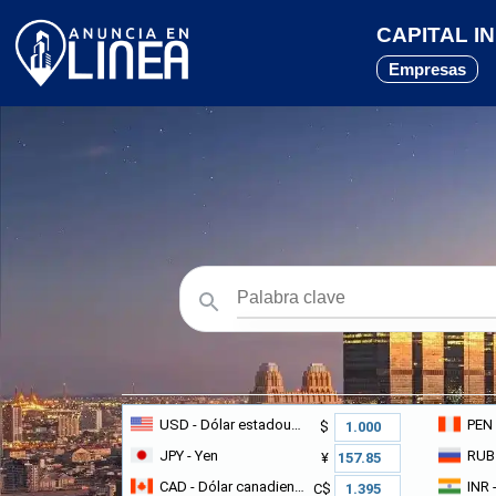
CAPITAL IN
Empresas
USD
- Dólar estadounidense
PEN
$
JPY
- Yen
RUB
¥
CAD
- Dólar canadiense
INR
-
C$