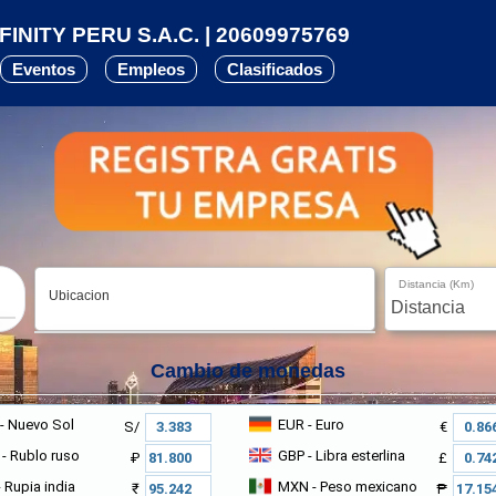
FINITY PERU S.A.C. | 20609975769
Eventos
Empleos
Clasificados
Distancia (Km)
Ubicacion
Cambio de monedas
- Nuevo Sol
EUR
- Euro
S/
€
- Rublo ruso
GBP
- Libra esterlina
₽
£
 Rupia india
MXN
- Peso mexicano
₹
₱