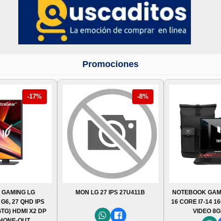
Promociones
-17%
-8%
 GAMING LG
MON LG 27 IPS 27U411B
NOTEBOOK GAM
6, 27 QHD IPS
16 CORE I7-14 1
GTG) HDMI X2 DP
VIDEO 8G
HONE-OUT