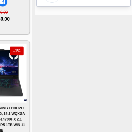
49.00
60.00
--1%
MING LENOVO
0, 15.1 WQXGA
-14700HX 2.1
R5 1TB WIN 11
ME