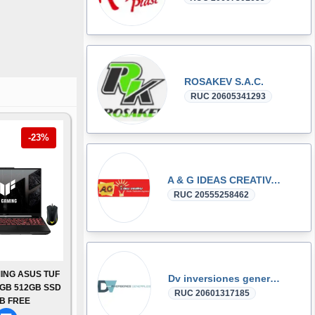
ROSAKEV S.A.C.
RUC 20605341293
-23%
A & G IDEAS CREATIVAS E.I.R.L.
RUC 20555258462
ING ASUS TUF
Dv inversiones generales S.R.L.
6GB 512GB SSD
RUC 20601317185
B FREE