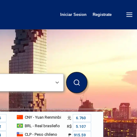
Iniciar Sesion
Registrate
BUSCAR
CNY
- Yuan Renminbi
元
BRL
- Real brasileño
R$
CLP
- Peso chileno
₱