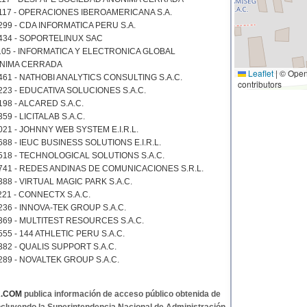
117 - OPERACIONES IBEROAMERICANA S.A.
299 - CDA INFORMATICA PERU S.A.
434 - SOPORTELINUX SAC
105 - INFORMATICA Y ELECTRONICA GLOBAL
NIMA CERRADA
Leaflet
|
© Open
461 - NATHOBI ANALYTICS CONSULTING S.A.C.
contributors
223 - EDUCATIVA SOLUCIONES S.A.C.
98 - ALCARED S.A.C.
59 - LICITALAB S.A.C.
21 - JOHNNY WEB SYSTEM E.I.R.L.
88 - IEUC BUSINESS SOLUTIONS E.I.R.L.
518 - TECHNOLOGICAL SOLUTIONS S.A.C.
741 - REDES ANDINAS DE COMUNICACIONES S.R.L.
88 - VIRTUAL MAGIC PARK S.A.C.
221 - CONNECTX S.A.C.
36 - INNOVA-TEK GROUP S.A.C.
369 - MULTITEST RESOURCES S.A.C.
55 - 144 ATHLETIC PERU S.A.C.
82 - QUALIS SUPPORT S.A.C.
289 - NOVALTEK GROUP S.A.C.
A.COM
publica información de acceso público obtenida de