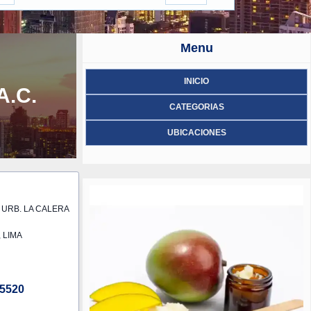
Menu
INICIO
A.C.
CATEGORIAS
UBICACIONES
 URB. LA CALERA
 LIMA
5520