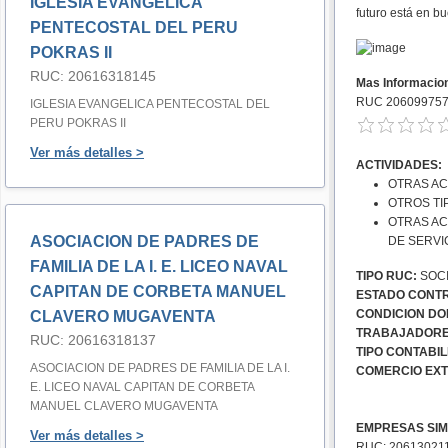
IGLESIA EVANGELICA
futuro está en b
PENTECOSTAL DEL PERU
POKRAS II
RUC: 20616318145
Mas Informacio
RUC 20609975
IGLESIA EVANGELICA PENTECOSTAL DEL
PERU POKRAS II
Ver más detalles >
ACTIVIDADES:
OTRAS AC
OTROS TI
OTRAS AC
ASOCIACION DE PADRES DE
DE SERVI
FAMILIA DE LA I. E. LICEO NAVAL
TIPO RUC:
SOCI
CAPITAN DE CORBETA MANUEL
ESTADO CONTR
CONDICION DOM
CLAVERO MUGAVENTA
TRABAJADORE
RUC: 20616318137
TIPO CONTABIL
ASOCIACION DE PADRES DE FAMILIA DE LA I.
COMERCIO EXT
E. LICEO NAVAL CAPITAN DE CORBETA
MANUEL CLAVERO MUGAVENTA
EMPRESAS SIM
Ver más detalles >
RUC: 20613021