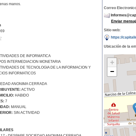
uenas manos.
Correo Electronico
Informes@capit
Enviar mensaj
n
Sitio web:
769
https://capital
Ubicación de la e
TIVIDADES DE INFORMATICA
+
POS INTERMEDIACION MONETARIA
TIVIDADES DE TECNOLOGIA DE LA INFORMACION Y
−
CIOS INFORMATICOS
EDAD ANONIMA CERRADA
IBUYENTE:
ACTIVO
ICILIO:
HABIDO
S:
7
IDAD:
MANUAL
ERIOR:
SIN ACTIVIDAD
ILARES
117 - DESPAPE SOCIEDAD ANONIMA CERRADA