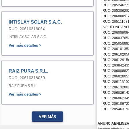
RUC: 20524627
RUC: 20538628
RUC: 20600091
INTISLAY SOLAR S.A.C.
RUC: 20511168
SOCIEDAD ANO
RUC: 20616318064
RUC: 20608909
INTISLAY SOLAR S.A.C.
RUC: 20603765
RUC: 205050891
Ver más detalles >
RUC: 206101353
RUC: 206102050
RUC: 206129156
RUC: 20384243
RAIZ PURA S.R.L.
RUC: 20600882
RUC: 206028053
RUC: 20616318030
RUC: 20611610
RAIZ PURA S.R.L.
RUC: 206132802
RUC: 20603914
Ver más detalles >
RUC: 206062345
RUC: 206109723
RUC: 20546319
VER MÁS
ANUNCIAENLINE