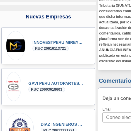
fuentes oficiales,
Tributaria (SUNAT)
consideradas confi
Nuevas Empresas
que dicha informa
actualizada, por lo
desactualización d
comentarios, califi
plataforma son de 
INNOVESTPERU MIREYKA GROUP SAC
reflejan necesaria
RUC 20616113721
ANUNCIAENLINE
publicada en esta p
exclusivo del usua
Comentario
GAVI PERU AUTOPARTES DONGFENG y DFSK GLORY
RUC 20603618603
Deja un com
Email
DIAZ INGENIEROS SRL
RUC 20612221791