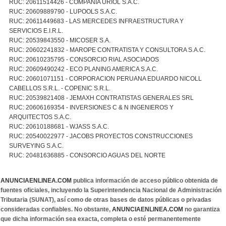
RUC: 20611514426 - COMPAÑIA URIOL S.A.C.
RUC: 20609889790 - LUPOOLS S.A.C.
RUC: 20611449683 - LAS MERCEDES INFRAESTRUCTURA Y
SERVICIOS E.I.R.L.
RUC: 20539843550 - MICOSER S.A.
RUC: 20602241832 - MAROPE CONTRATISTA Y CONSULTORA S.A.C.
RUC: 20610235795 - CONSORCIO RIAL ASOCIADOS
RUC: 20609490242 - ECO PLANING AMERICA S.A.C.
RUC: 20601071151 - CORPORACION PERUANA EDUARDO NICOLL
CABELLOS S.R.L. - COPENIC S.R.L.
RUC: 20539821408 - JEMAXH CONTRATISTAS GENERALES SRL
RUC: 20606169354 - INVERSIONES C & N INGENIEROS Y
ARQUITECTOS S.A.C.
RUC: 20610188681 - WJASS S.A.C.
RUC: 20540022977 - JACOBS PROYECTOS CONSTRUCCIONES
SURVEYING S.A.C.
RUC: 20481636885 - CONSORCIO AGUAS DEL NORTE
ANUNCIAENLINEA.COM
publica información de acceso público obtenida de
fuentes oficiales, incluyendo la Superintendencia Nacional de Administración
Tributaria (SUNAT), así como de otras bases de datos públicas o privadas
consideradas confiables. No obstante,
ANUNCIAENLINEA.COM
no garantiza
que dicha información sea exacta, completa o esté permanentemente