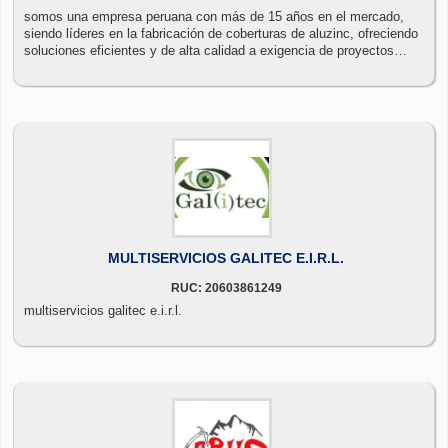
somos una empresa peruana con más de 15 años en el mercado,
siendo líderes en la fabricación de coberturas de aluzinc, ofreciendo
soluciones eficientes y de alta calidad a exigencia de proyectos
constructivos del sector privado y público. para ello contamos con
un staff de ingenieros, técnicos y operarios con amplia experiencia
profesional desarrollando diversos modelos de coberturas,
fabricados con máquinas roll former; para el sector minero,
agroindustrial y construcción
MULTISERVICIOS GALITEC E.I.R.L.
RUC: 20603861249
multiservicios galitec e.i.r.l.