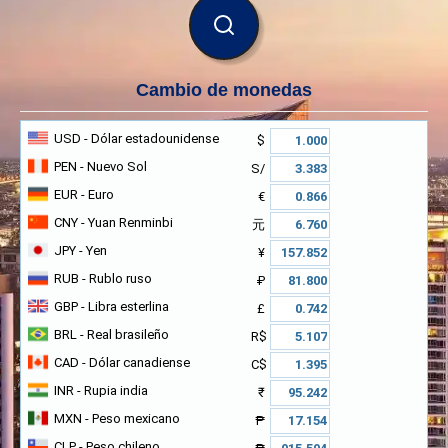
BUSCAR
Cambio de monedas
USD
- Dólar estadounidense
$
PEN
- Nuevo Sol
S/
EUR
- Euro
€
CNY
- Yuan Renminbi
元
JPY
- Yen
¥
RUB
- Rublo ruso
₽
GBP
- Libra esterlina
£
BRL
- Real brasileño
R$
CAD
- Dólar canadiense
C$
INR
- Rupia india
₹
MXN
- Peso mexicano
₱
CLP
- Peso chileno