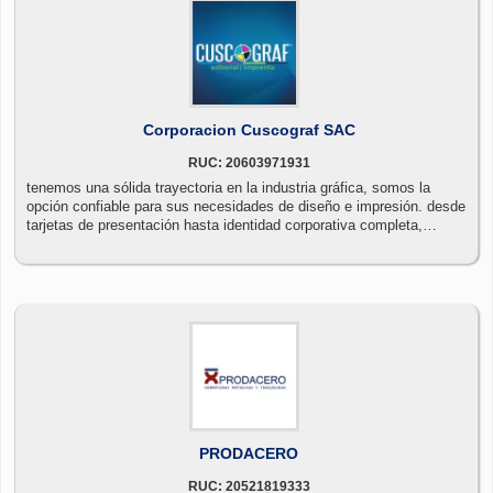
Corporacion Cuscograf SAC
RUC: 20603971931
tenemos una sólida trayectoria en la industria gráfica, somos la
opción confiable para sus necesidades de diseño e impresión. desde
tarjetas de presentación hasta identidad corporativa completa,
ofrecemos soluciones personalizadas con estándares de calidad
superiores. nuestra experiencia, compromiso con la innovación nos
convierten en su socio ideal para destacar en el mundo visual. en
cuscograf, transformamos su visión en realidades gráficas
impactantes.
PRODACERO
RUC: 20521819333