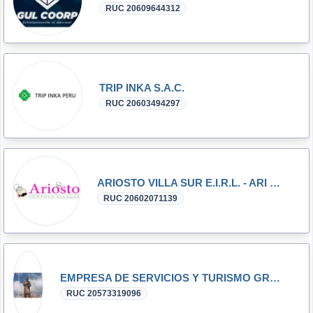
RUC 20609644312
TRIP INKA S.A.C.
RUC 20603494297
ARIOSTO VILLA SUR E.I.R.L. - ARI V.S.
RUC 20602071139
EMPRESA DE SERVICIOS Y TURISMO GRC SOCIEDAD COMERCIAL DE RESPONSABILIDAD LIMITADA
RUC 20573319096