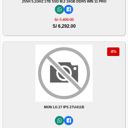
255H 5.1GHZ 1TB SSD M.2 16GB DDR5 WIN 11 PRO
S/ 7,409.00
S/ 6,292.00
-8%
MON LG 27 IPS 27U411B