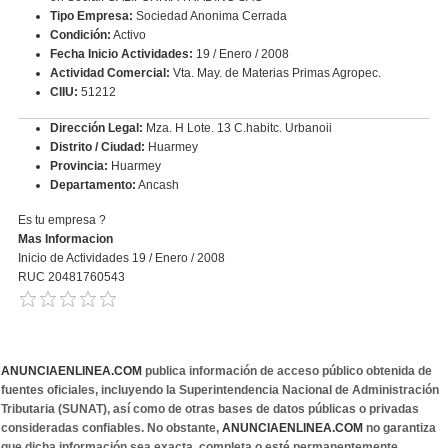
Tipo Empresa:
Sociedad Anonima Cerrada
Condición:
Activo
Fecha Inicio Actividades:
19 / Enero / 2008
Actividad Comercial:
Vta. May. de Materias Primas Agropec.
CIIU:
51212
Dirección Legal:
Mza. H Lote. 13 C.habitc. Urbanoii
Distrito / Ciudad:
Huarmey
Provincia:
Huarmey
Departamento:
Ancash
Es tu empresa ?
Mas Informacion
Inicio de Actividades 19 / Enero / 2008
RUC 20481760543
ANUNCIAENLINEA.COM
publica información de acceso público obtenida de
fuentes oficiales, incluyendo la Superintendencia Nacional de Administración
Tributaria (SUNAT), así como de otras bases de datos públicas o privadas
consideradas confiables. No obstante,
ANUNCIAENLINEA.COM
no garantiza
que dicha información sea exacta, completa o esté permanentemente