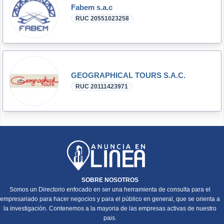
Fabem s.a.c
RUC 20551023258
GEOGRAPHICAL TOURS S.A.C.
RUC 20111423971
SOBRE NOSOTROS
Somos un Directorio enfocado en ser una herramienta de consulta para el
empresariado para hacer negocios y para el público en general, que se orienta a
la investigación. Contenemos a la mayoria de las empresas activas de nuestro
pais.