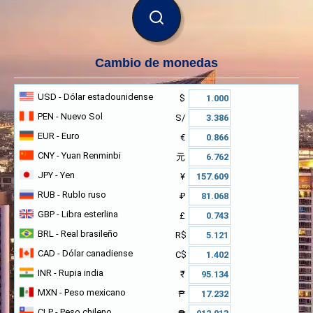
BUSCAR
Cambio de monedas
USD
- Dólar estadounidense
$
PEN
- Nuevo Sol
S/
EUR
- Euro
€
CNY
- Yuan Renminbi
元
JPY
- Yen
¥
RUB
- Rublo ruso
₽
GBP
- Libra esterlina
£
BRL
- Real brasileño
R$
CAD
- Dólar canadiense
C$
INR
- Rupia india
₹
MXN
- Peso mexicano
₱
CLP
- Peso chileno