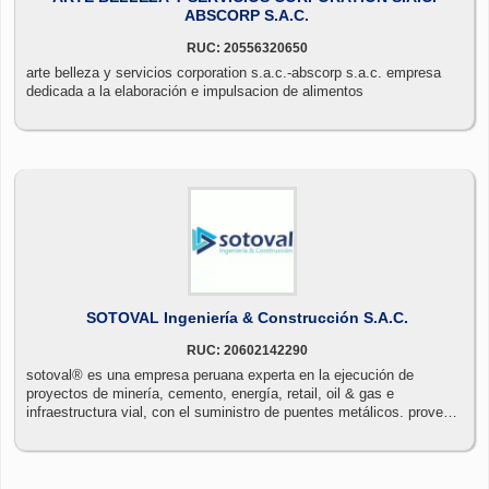
ABSCORP S.A.C.
RUC: 20556320650
arte belleza y servicios corporation s.a.c.-abscorp s.a.c. empresa
dedicada a la elaboración e impulsacion de alimentos
SOTOVAL Ingeniería & Construcción S.A.C.
RUC: 20602142290
sotoval® es una empresa peruana experta en la ejecución de
proyectos de minería, cemento, energía, retail, oil & gas e
infraestructura vial, con el suministro de puentes metálicos. provee
además, soluciones innovadoras con el suministro de mallas
expandidas y desplegadas para pieles de edificios, rejillas para pisos
y uso vertical, productos en plástico reforzado con fibra de vidrio
(frp).