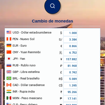
BUSCAR
Cambio de monedas
USD
- Dólar estadounidense
$
PEN
- Nuevo Sol
S/
EUR
- Euro
€
CNY
- Yuan Renminbi
元
JPY
- Yen
¥
RUB
- Rublo ruso
₽
GBP
- Libra esterlina
£
BRL
- Real brasileño
R$
CAD
- Dólar canadiense
C$
INR
- Rupia india
₹
MXN
- Peso mexicano
₱
CLP
- Peso chileno