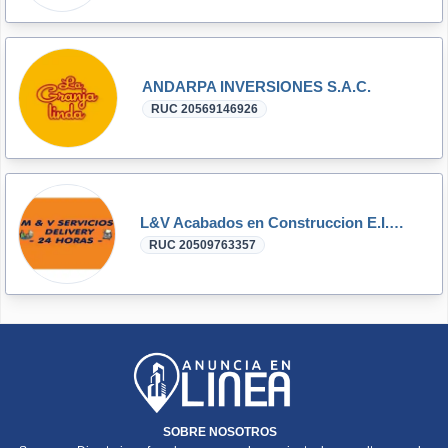
ANDARPA INVERSIONES S.A.C.
RUC 20569146926
L&V Acabados en Construccion E.I.R.L
RUC 20509763357
SOBRE NOSOTROS