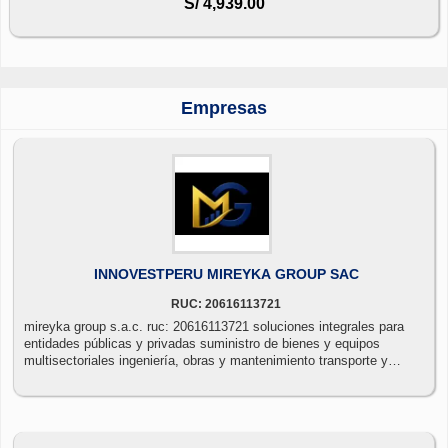
S/ 4,939.00
Empresas
INNOVESTPERU MIREYKA GROUP SAC
RUC: 20616113721
mireyka group s.a.c. ruc: 20616113721 soluciones integrales para
entidades públicas y privadas suministro de bienes y equipos
multisectoriales ingeniería, obras y mantenimiento transporte y
logística local/nacional tecnología y transformación digital
investigación, capacitación y apoyo académico trámites rnp, gestión
documental y contratos diseño corporativo y servicios
complementarios compromiso: cumplimiento, calidad y soluciones
ajustadas a sus necesidades.