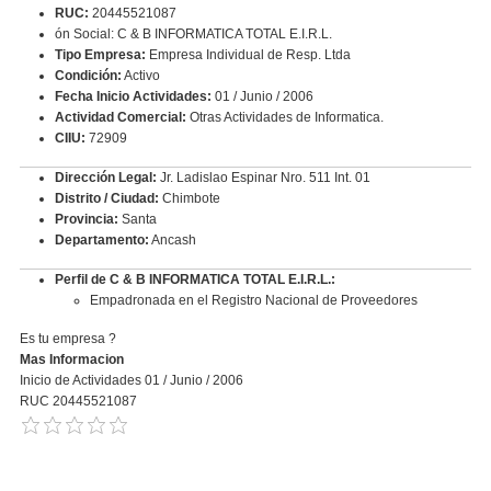
RUC:
20445521087
ón Social: C & B INFORMATICA TOTAL E.I.R.L.
Tipo Empresa:
Empresa Individual de Resp. Ltda
Condición:
Activo
Fecha Inicio Actividades:
01 / Junio / 2006
Actividad Comercial:
Otras Actividades de Informatica.
CIIU:
72909
Dirección Legal:
Jr. Ladislao Espinar Nro. 511 Int. 01
Distrito / Ciudad:
Chimbote
Provincia:
Santa
Departamento:
Ancash
Perfil de C & B INFORMATICA TOTAL E.I.R.L.:
Empadronada en el Registro Nacional de Proveedores
Es tu empresa ?
Mas Informacion
Inicio de Actividades 01 / Junio / 2006
RUC 20445521087