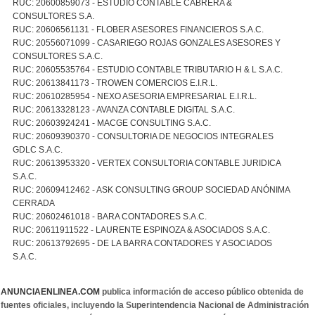
RUC: 20600859073 - ESTUDIO CONTABLE CABRERA &
CONSULTORES S.A.
RUC: 20606561131 - FLOBER ASESORES FINANCIEROS S.A.C.
RUC: 20556071099 - CASARIEGO ROJAS GONZALES ASESORES Y
CONSULTORES S.A.C.
RUC: 20605535764 - ESTUDIO CONTABLE TRIBUTARIO H & L S.A.C.
RUC: 20613841173 - TROWEN COMERCIOS E.I.R.L.
RUC: 20610285954 - NEXO ASESORIA EMPRESARIAL E.I.R.L.
RUC: 20613328123 - AVANZA CONTABLE DIGITAL S.A.C.
RUC: 20603924241 - MACGE CONSULTING S.A.C.
RUC: 20609390370 - CONSULTORIA DE NEGOCIOS INTEGRALES
GDLC S.A.C.
RUC: 20613953320 - VERTEX CONSULTORIA CONTABLE JURIDICA
S.A.C.
RUC: 20609412462 - ASK CONSULTING GROUP SOCIEDAD ANÓNIMA
CERRADA
RUC: 20602461018 - BARA CONTADORES S.A.C.
RUC: 20611911522 - LAURENTE ESPINOZA & ASOCIADOS S.A.C.
RUC: 20613792695 - DE LA BARRA CONTADORES Y ASOCIADOS
S.A.C.
ANUNCIAENLINEA.COM
publica información de acceso público obtenida de
fuentes oficiales, incluyendo la Superintendencia Nacional de Administración