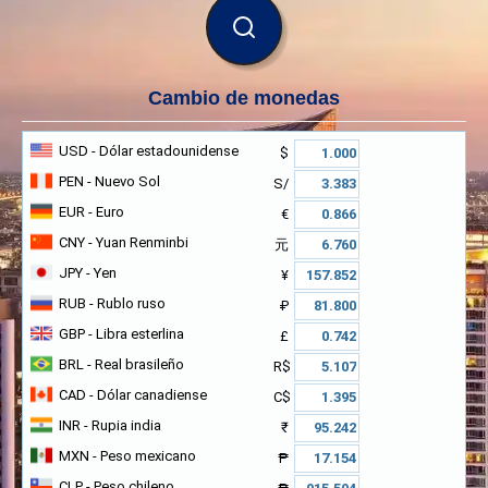
BUSCAR
Cambio de monedas
USD
- Dólar estadounidense
$
PEN
- Nuevo Sol
S/
EUR
- Euro
€
CNY
- Yuan Renminbi
元
JPY
- Yen
¥
RUB
- Rublo ruso
₽
GBP
- Libra esterlina
£
BRL
- Real brasileño
R$
CAD
- Dólar canadiense
C$
INR
- Rupia india
₹
MXN
- Peso mexicano
₱
CLP
- Peso chileno