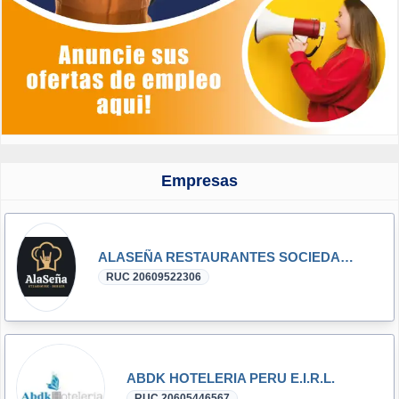
Empresas
ALASEÑA RESTAURANTES SOCIEDAD ANONIMA CERRADA
RUC 20609522306
ABDK HOTELERIA PERU E.I.R.L.
RUC 20605446567