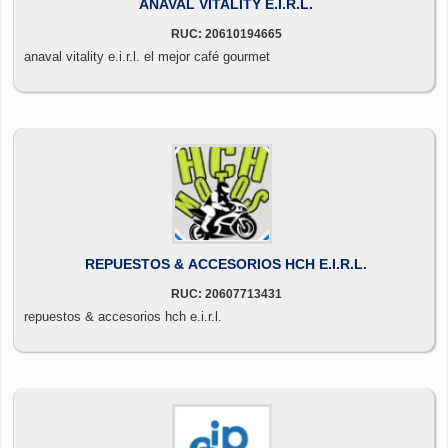
ANAVAL VITALITY E.I.R.L.
RUC: 20610194665
anaval vitality e.i.r.l. el mejor café gourmet
REPUESTOS & ACCESORIOS HCH E.I.R.L.
RUC: 20607713431
repuestos & accesorios hch e.i.r.l.