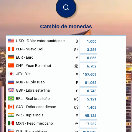
BUSCAR
Cambio de monedas
USD
- Dólar estadounidense
$
PEN
- Nuevo Sol
S/
EUR
- Euro
€
CNY
- Yuan Renminbi
元
JPY
- Yen
¥
RUB
- Rublo ruso
₽
GBP
- Libra esterlina
£
BRL
- Real brasileño
R$
CAD
- Dólar canadiense
C$
INR
- Rupia india
₹
MXN
- Peso mexicano
₱
CLP
- Peso chileno