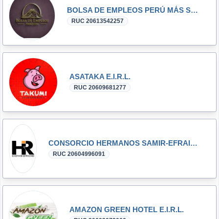
BOLSA DE EMPLEOS PERÚ MÁS S.A.C
RUC 20613542257
ASATAKA E.I.R.L.
RUC 20609681277
CONSORCIO HERMANOS SAMIR-EFRAIN S.A.C. - CONSORCIO H.S.E. S.A.C.
RUC 20604996091
AMAZON GREEN HOTEL E.I.R.L.