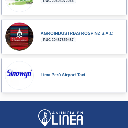
RUC 20603072066
AGROINDUSTRIAS ROSPINZ S.A.C
RUC 20487859487
Lima Perú Airport Taxi