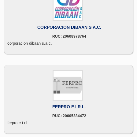
CORPORACION DIBAAN S.A.C.
RUC: 20608978764
corporacion dibaan s.a.c.
FERPRO E.I.R.L.
RUC: 20605384472
ferpro e.i.r.l.