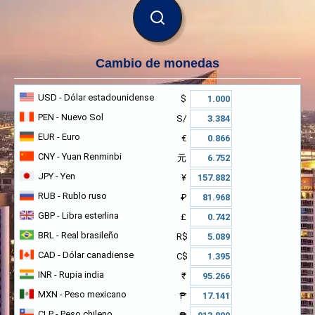
BUSCAR
Cambio de monedas
USD
- Dólar estadounidense
$
PEN
- Nuevo Sol
S/
EUR
- Euro
€
CNY
- Yuan Renminbi
元
JPY
- Yen
¥
RUB
- Rublo ruso
₽
GBP
- Libra esterlina
£
BRL
- Real brasileño
R$
CAD
- Dólar canadiense
C$
INR
- Rupia india
₹
MXN
- Peso mexicano
₱
CLP
- Peso chileno