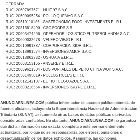
CERRADA
RUC: 20607897671 - NUIT 97 S.A.C.
RUC: 20609095254 - POLLO QUEMAO S.A.C.
RUC: 20610110186 - GASTRONOMIC FOOD INVESTMENTS E.I.R.L.
RUC: 20515818490 - CSC FOODS S.R.L.
RUC: 20603474296 - OPERADOR LOGISTICO EL TREBOL ANDIA S.A.C.
RUC: 20609032678 - VELERO VIEJO E.I.R.L.
RUC: 20610991387 - CORPORACION XIOR S.R.L.
RUC: 20613991574 - INVERSIONES AMCH S.A.C.
RUC: 20613862332 - USHUAIA E.I.R.L.
RUC: 20603153155 - ANSEREY E.I.R.L.
RUC: 20609621304 - LOS PORTALES DE PERU CHINA WOK S.A.C.
RUC: 20501495019 - POLLOS RULL'S E.I.R.L.
RUC: 20612142107 - EL TIO FUEGO AZUL S.A.C.
RUC: 20608216554 - INVERSIONES ISAYPE E.I.R.L.
ANUNCIAENLINEA.COM
publica información de acceso público obtenida de
fuentes oficiales, incluyendo la Superintendencia Nacional de Administración
Tributaria (SUNAT), así como de otras bases de datos públicas o privadas
consideradas confiables. No obstante,
ANUNCIAENLINEA.COM
no garantiza
que dicha información sea exacta, completa o esté permanentemente
actualizada, por lo que no se responsabiliza por errores, omisiones o
desactualización de los datos exhibidos. Asimismo, las opiniones,