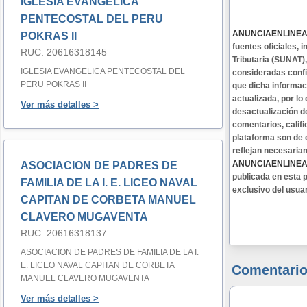
IGLESIA EVANGELICA
PENTECOSTAL DEL PERU
ANUNCIAENLINE
POKRAS II
fuentes oficiales,
RUC: 20616318145
Tributaria (SUNAT)
IGLESIA EVANGELICA PENTECOSTAL DEL
consideradas confi
PERU POKRAS II
que dicha informa
actualizada, por lo
Ver más detalles >
desactualización d
comentarios, califi
plataforma son de 
reflejan necesaria
ANUNCIAENLINE
ASOCIACION DE PADRES DE
publicada en esta p
FAMILIA DE LA I. E. LICEO NAVAL
exclusivo del usua
CAPITAN DE CORBETA MANUEL
CLAVERO MUGAVENTA
RUC: 20616318137
ASOCIACION DE PADRES DE FAMILIA DE LA I.
E. LICEO NAVAL CAPITAN DE CORBETA
Comentario
MANUEL CLAVERO MUGAVENTA
Ver más detalles >