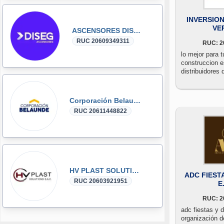
INVERSIO
VE
ASCENSORES DISEG
RUC 20609349311
RUC: 2
lo mejor para 
construccion e
distribuidores 
general y obra
construcción,t
accesorios san
Corporación Belaunde
agua fria - cp
RUC 20611448822
trasformados - 
ado.valvulas,a
uf,f.galvaniza
inox
HV PLAST SOLUTIONS
ADC FIEST
RUC 20603921951
E.
RUC: 2
adc fiestas y de
organización d