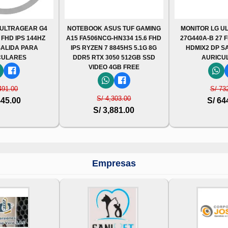
 ULTRAGEAR G4
NOTEBOOK ASUS TUF GAMING
MONITOR LG U
 FHD IPS 144HZ
A15 FA506NCG-HN334 15.6 FHD
27G440A-B 27 
SALIDA PARA
IPS RYZEN 7 8845HS 5.1G 8G
HDMIX2 DP S
CULARES
DDR5 RTX 3050 512GB SSD
AURICU
VIDEO 4GB FREE
491.00
S/ 73
S/ 4,303.00
445.00
S/ 64
S/ 3,881.00
Empresas