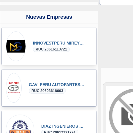
Nuevas Empresas
INNOVESTPERU MIREYKA GROUP SAC
RUC 20616113721
GAVI PERU AUTOPARTES DONGFENG y DFSK GLORY
RUC 20603618603
DIAZ INGENIEROS SRL
RUC 20612221791