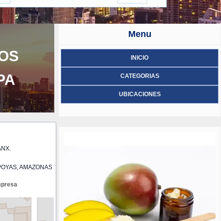
Menu
OS
INICIO
PA
CATEGORIAS
UBICACIONES
ANX.
OYAS, AMAZONAS
mpresa