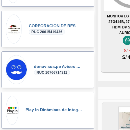
MONITOR LG
27G414B, 27
CORPORACION DE RESIDUOS SEGOVIA.PERU SAC
HDMI DP 
RUC 20615419436
AURI
S/ 
S/ 
donavisos.pe Avisos Clasificados
RUC 10706714311
Play In Dinámicas de Integración, Gymkanas, Eventos Corporativos