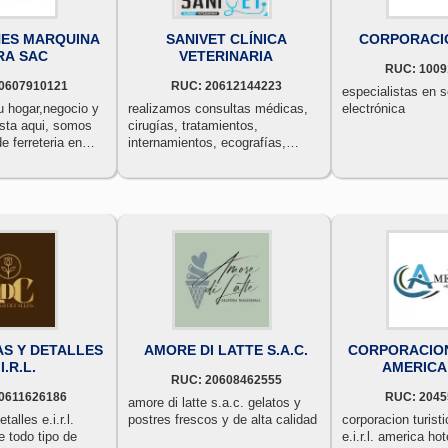
NES MARQUINA
SANIVET CLÍNICA
CORPORACI
RA SAC
VETERINARIA
RUC: 1009
0607910121
RUC: 20612144223
especialistas en 
tu hogar,negocio y
realizamos consultas médicas,
electrónica
sta aqui, somos
cirugías, tratamientos,
de ferreteria en
internamientos, ecografías,
s materiales de
vacunas, profilaxis dental,
uberias y
laboratorio clínico, certificados
itarios.accesorios
para viajes, farmacia, pet shop,
vc. accesorios
cremaciones, baños y
alcantarill
peluquería.❗❗emergencias 24
coples
horas❗❗
do sch-40, sch-80,
AS Y DETALLES
AMORE DI LATTE S.A.C.
CORPORACION
I.R.L.
AMERICA E
RUC: 20608462555
0611626186
RUC: 2045
amore di latte s.a.c. gelatos y
talles e.i.r.l.
postres frescos y de alta calidad
corporacion turist
e todo tipo de
e.i.r.l. america hotel