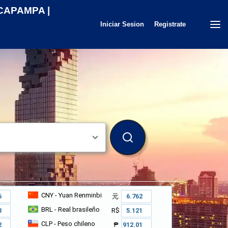
CAPAMPA |
Iniciar Sesion
Registrate
BUSCAR
CNY
- Yuan Renminbi
元
BRL
- Real brasileño
R$
CLP
- Peso chileno
₱