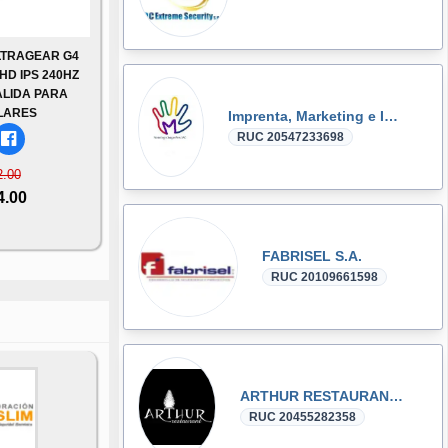
LTRAGEAR G4
FHD IPS 240HZ
ALIDA PARA
LARES
Imprenta, Marketing e Imagen Perú SAC
RUC 20547233698
2.00
4.00
FABRISEL S.A.
RUC 20109661598
ARTHUR RESTAURANT E.I.R.L.
RUC 20455282358