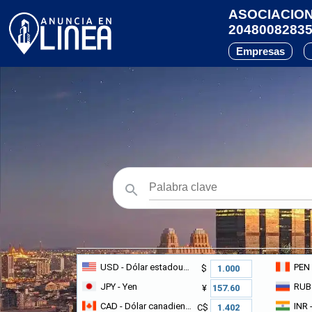
ASOCIACIO
2048008283
Empresas
USD
- Dólar estadounidense
PEN
$
JPY
- Yen
RUB
¥
CAD
- Dólar canadiense
INR
-
C$