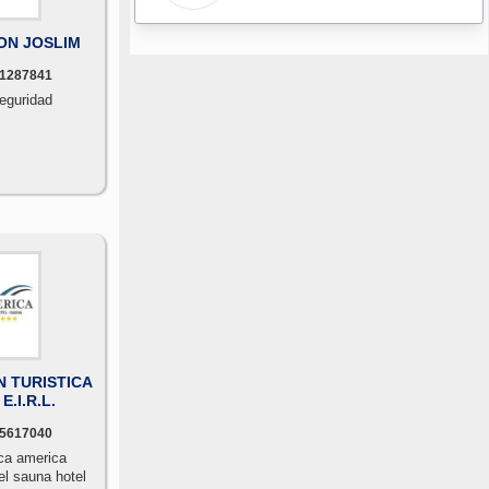
ON JOSLIM
1287841
seguridad
 TURISTICA
.I.R.L.
5617040
ica america
 sauna hotel