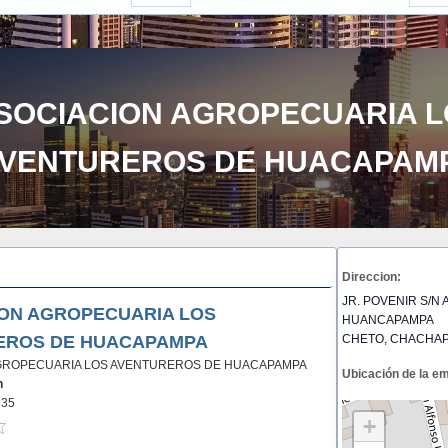
SOCIACION AGROPECUARIA L
VENTUREROS DE HUACAPAM
Direccion:
JR. POVENIR S/N 
ON AGROPECUARIA LOS
HUANCAPAMPA
EROS DE HUACAPAMPA
CHETO, CHACHAP
GROPECUARIA LOS AVENTUREROS DE HUACAPAMPA
Ubicación de la e
n
835
+