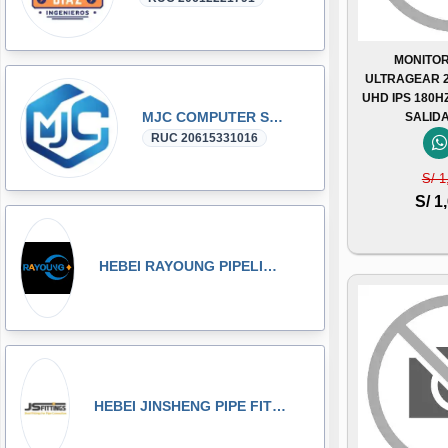
MONITOR
ULTRAGEAR 2
UHD IPS 180H
MJC COMPUTER SAC
SALID
RUC 20615331016
S/ 1
S/ 1
HEBEI RAYOUNG PIPELINE TECHNOLOGY CO., LTD
HEBEI JINSHENG PIPE FITTING MANUFACTURING CO., LT