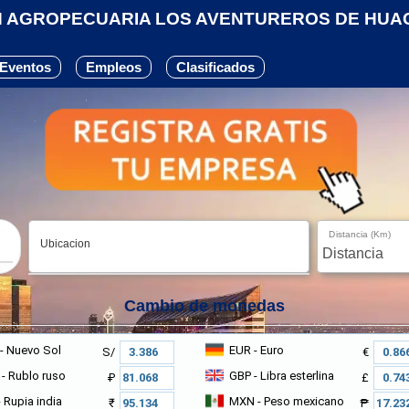
N AGROPECUARIA LOS AVENTUREROS DE HUA
5
Eventos
Empleos
Clasificados
Distancia (Km)
Ubicacion
Cambio de monedas
- Nuevo Sol
EUR
- Euro
S/
€
- Rublo ruso
GBP
- Libra esterlina
₽
£
 Rupia india
MXN
- Peso mexicano
₹
₱