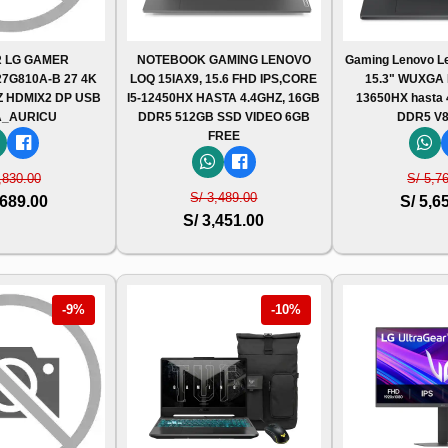
 LG GAMER
NOTEBOOK GAMING LENOVO
Gaming Lenovo Le
7G810A-B 27 4K
LOQ 15IAX9, 15.6 FHD IPS,CORE
15.3" WUXGA I
Z HDMIX2 DP USB
I5-12450HX HASTA 4.4GHZ, 16GB
13650HX hasta 
A_AURICU
DDR5 512GB SSD VIDEO 6GB
DDR5 V8
FREE
,830.00
S/ 5,7
S/ 3,489.00
,689.00
S/ 5,6
S/ 3,451.00
-9%
-10%