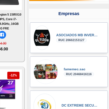
Empresas
gion 5 15IRX10
PS, Core i7-
4.9GHz, 16GB
G FRE
ASOCIADOS MB INVERSIONES S.A.C.
RUC 20602153127
64.00
56.00
famemec.sac
RUC 20468416116
-12%
DC EXTREME SECURITY