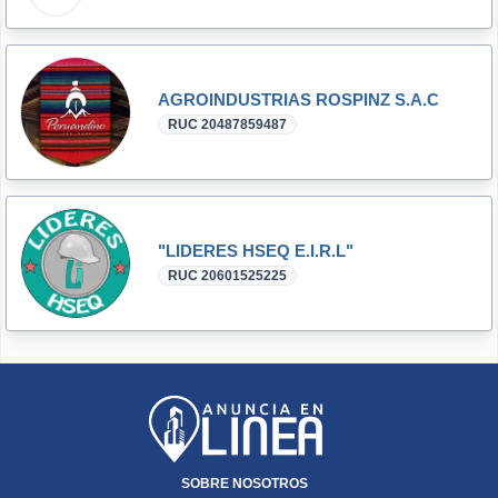
AGROINDUSTRIAS ROSPINZ S.A.C
RUC 20487859487
"LIDERES HSEQ E.I.R.L"
RUC 20601525225
SOBRE NOSOTROS