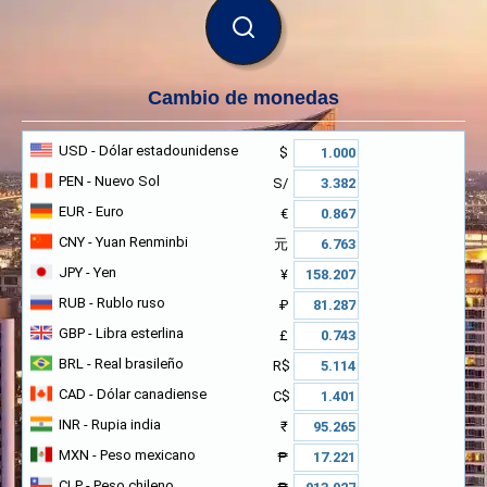
BUSCAR
Cambio de monedas
USD
- Dólar estadounidense
$
PEN
- Nuevo Sol
S/
EUR
- Euro
€
CNY
- Yuan Renminbi
元
JPY
- Yen
¥
RUB
- Rublo ruso
₽
GBP
- Libra esterlina
£
BRL
- Real brasileño
R$
CAD
- Dólar canadiense
C$
INR
- Rupia india
₹
MXN
- Peso mexicano
₱
CLP
- Peso chileno