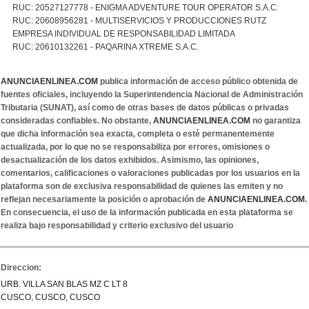
RUC: 20527127778 - ENIGMA ADVENTURE TOUR OPERATOR S.A.C.
RUC: 20608956281 - MULTISERVICIOS Y PRODUCCIONES RUTZ
EMPRESA INDIVIDUAL DE RESPONSABILIDAD LIMITADA
RUC: 20610132261 - PAQARINA XTREME S.A.C.
ANUNCIAENLINEA.COM
publica información de acceso público obtenida de
fuentes oficiales, incluyendo la Superintendencia Nacional de Administración
Tributaria (SUNAT), así como de otras bases de datos públicas o privadas
consideradas confiables. No obstante,
ANUNCIAENLINEA.COM
no garantiza
que dicha información sea exacta, completa o esté permanentemente
actualizada, por lo que no se responsabiliza por errores, omisiones o
desactualización de los datos exhibidos. Asimismo, las opiniones,
comentarios, calificaciones o valoraciones publicadas por los usuarios en la
plataforma son de exclusiva responsabilidad de quienes las emiten y no
reflejan necesariamente la posición o aprobación de
ANUNCIAENLINEA.COM
.
En consecuencia, el uso de la información publicada en esta plataforma se
realiza bajo responsabilidad y criterio exclusivo del usuario
Direccion:
URB. VILLA SAN BLAS MZ C LT 8
CUSCO, CUSCO, CUSCO