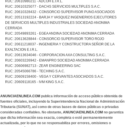
RUC: 20610980211 - ADCOH E.I.R.L.
RUC: 20610325077 - DACHS SERVICIOS MULTIPLES S.A.C.
RUC: 20610328432 - CONSORCIO SUPERVISOR PUNO ASOCIADOS
RUC: 20513192224 - BARJA Y VASQUEZ INGENIERIOS EJECUTORES
DE SERVICIOS MULTIPLES INDUSTRIALES SOCIEDAD ANONIMA
CERRADA
RUC: 20549893261 - EGEA ANDINA SOCIEDAD ANONIMA CERRADA
RUC: 20613628844 - CONSORCIO SUPERVISOR TORO ROJO
RUC: 20611218037 - INGENIERIA Y CONSTRUCTORA SEÑOR DE LA
EXALTACION E.I.R.L.
RUC: 20613634046 - CORPORACION AXA CONSULTING S.A.C.
RUC: 20603226942 - EMANPRO SOCIEDAD ANONIMA CERRADA
RUC: 20606982713 - ZEAR ENGINEERING SAC
RUC: 20545066786 - TECHING S.A.C.
RUC: 20609158400 - VEGA Y CERVANTES ASOCIADOS S.A.C.
RUC: 20609118165 - IVM KING S.A.C.
ANUNCIAENLINEA.COM
publica información de acceso público obtenida de
fuentes oficiales, incluyendo la Superintendencia Nacional de Administración
Tributaria (SUNAT), así como de otras bases de datos públicas o privadas
consideradas confiables. No obstante,
ANUNCIAENLINEA.COM
no garantiza
que dicha información sea exacta, completa o esté permanentemente
actualizada, por lo que no se responsabiliza por errores, omisiones o