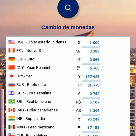
BUSCAR
Cambio de monedas
USD
- Dólar estadounidense
$
PEN
- Nuevo Sol
S/
EUR
- Euro
€
CNY
- Yuan Renminbi
元
JPY
- Yen
¥
RUB
- Rublo ruso
₽
GBP
- Libra esterlina
£
BRL
- Real brasileño
R$
CAD
- Dólar canadiense
C$
INR
- Rupia india
₹
MXN
- Peso mexicano
₱
CLP
- Peso chileno