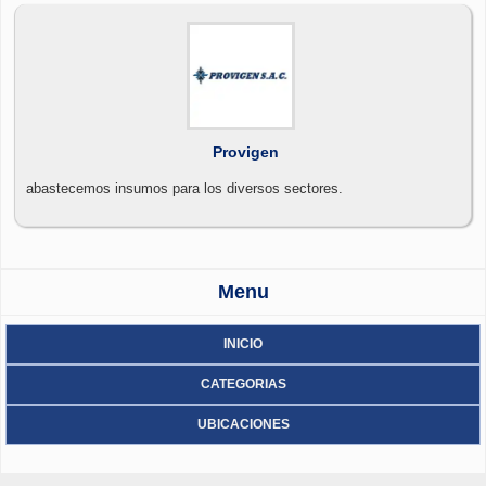
registrada en italia con cobertura de trabajo en el mercado peruano
de la moda la imnovacion darmada se desarrolla en un mixto de
buena calidad de telas de fibras de algodon de produccion peruana
100% las materias primas de produccion son de importacion
calificada en el control de calidad de los insumos textiles utilizados .
darmada importa y exporta sus productos en el mercado
internacional de la moda
Provigen
abastecemos insumos para los diversos sectores.
Menu
INICIO
CATEGORIAS
UBICACIONES