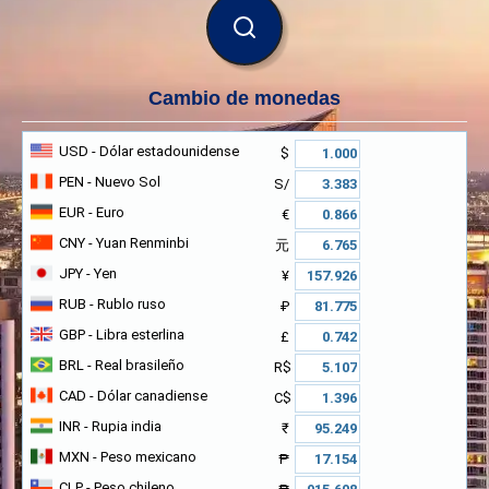
BUSCAR
Cambio de monedas
USD
- Dólar estadounidense
$
PEN
- Nuevo Sol
S/
EUR
- Euro
€
CNY
- Yuan Renminbi
元
JPY
- Yen
¥
RUB
- Rublo ruso
₽
GBP
- Libra esterlina
£
BRL
- Real brasileño
R$
CAD
- Dólar canadiense
C$
INR
- Rupia india
₹
MXN
- Peso mexicano
₱
CLP
- Peso chileno