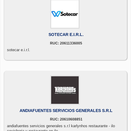
SOTECAR E.I.R.L.
RUC: 20611336005
sotecar e.i.r.l.
ANDIAFUENTES SERVICIOS GENERALES S.R.L
RUC: 20610608851
andiafuentes servicios generales s.r.l karlynhos restaurante - ilo
cevicheria y restaurante en ilo