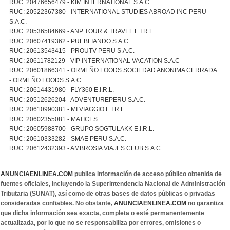
RUC: 20476656479 - KIM INTERNATIONAL S.A.C.
RUC: 20522367380 - INTERNATIONAL STUDIES ABROAD INC PERU
S.A.C.
RUC: 20536584669 - ANP TOUR & TRAVEL E.I.R.L.
RUC: 20607419362 - PUEBLIANDO S.A.C.
RUC: 20613543415 - PROUTV PERU S.A.C.
RUC: 20611782129 - VIP INTERNATIONAL VACATION S.A.C
RUC: 20601866341 - ORMEÑO FOODS SOCIEDAD ANONIMA CERRADA
- ORMEÑO FOODS S.A.C.
RUC: 20614431980 - FLY360 E.I.R.L.
RUC: 20512626204 - ADVENTUREPERU S.A.C.
RUC: 20610990381 - MI VIAGGIO E.I.R.L.
RUC: 20602355081 - MATICES
RUC: 20605988700 - GRUPO SOGTULAKK E.I.R.L.
RUC: 20610333282 - SMAE PERU S.A.C.
RUC: 20612432393 - AMBROSIA VIAJES CLUB S.A.C.
ANUNCIAENLINEA.COM
publica información de acceso público obtenida de
fuentes oficiales, incluyendo la Superintendencia Nacional de Administración
Tributaria (SUNAT), así como de otras bases de datos públicas o privadas
consideradas confiables. No obstante,
ANUNCIAENLINEA.COM
no garantiza
que dicha información sea exacta, completa o esté permanentemente
actualizada, por lo que no se responsabiliza por errores, omisiones o