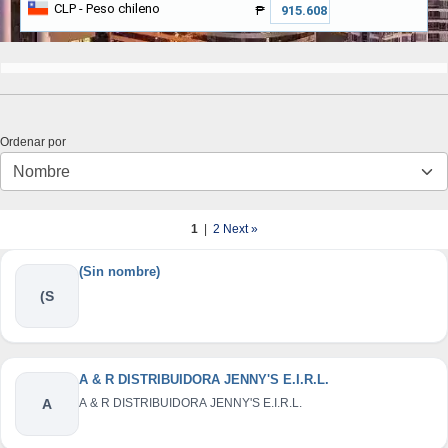
CLP
- Peso chileno
₱
Ordenar por
1
|
2
Next »
(Sin nombre)
(S
A & R DISTRIBUIDORA JENNY'S E.I.R.L.
A
A & R DISTRIBUIDORA JENNY'S E.I.R.L.