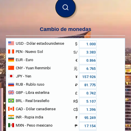
BUSCAR
Cambio de monedas
USD
- Dólar estadounidense
$
PEN
- Nuevo Sol
S/
EUR
- Euro
€
CNY
- Yuan Renminbi
元
JPY
- Yen
¥
RUB
- Rublo ruso
₽
GBP
- Libra esterlina
£
BRL
- Real brasileño
R$
CAD
- Dólar canadiense
C$
INR
- Rupia india
₹
MXN
- Peso mexicano
₱