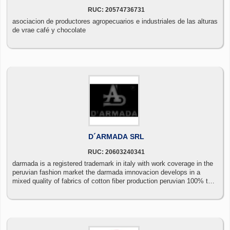
RUC: 20574736731
asociacion de productores agropecuarios e industriales de las alturas
de vrae café y chocolate
D´ARMADA SRL
RUC: 20603240341
darmada is a registered trademark in italy with work coverage in the
peruvian fashion market the darmada imnovacion develops in a
mixed quality of fabrics of cotton fiber production peruvian 100% the
raw materials of production are imported qualified in the quality
control of the textile inputs used. darmada imports and exports its
products in the international fashion market darmada es una marca
registrada en italia con cobertura de trabajo en el mercado peruano
de la moda la imnovacion darmada se desarrolla en un mixto de