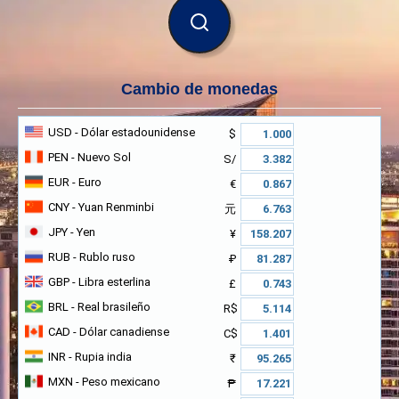
BUSCAR
Cambio de monedas
USD
- Dólar estadounidense
$
PEN
- Nuevo Sol
S/
EUR
- Euro
€
CNY
- Yuan Renminbi
元
JPY
- Yen
¥
RUB
- Rublo ruso
₽
GBP
- Libra esterlina
£
BRL
- Real brasileño
R$
CAD
- Dólar canadiense
C$
INR
- Rupia india
₹
MXN
- Peso mexicano
₱