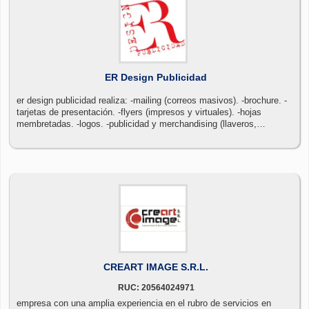
buena calidad de telas de fibras de algodon de produccion peruana
100% las materias primas de produccion son de importacion
calificada en el control de calidad de los insumos textiles utilizados .
darmada importa y exporta sus productos en el mercado
internacional de la moda
ER Design Publicidad
er design publicidad realiza: -mailing (correos masivos). -brochure. -
tarjetas de presentación. -flyers (impresos y virtuales). -hojas
membretadas. -logos. -publicidad y merchandising (llaveros,
lapiceros, mouse pad, etc) -catálogos. -portadas facebook. -
pestañas dinámicas en facebook. -web y más
CREART IMAGE S.R.L.
RUC: 20564024971
empresa con una amplia experiencia en el rubro de servicios en