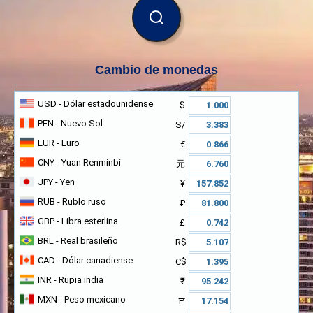
BUSCAR
Cambio de monedas
USD
- Dólar estadounidense
$
PEN
- Nuevo Sol
S/
EUR
- Euro
€
CNY
- Yuan Renminbi
元
JPY
- Yen
¥
RUB
- Rublo ruso
₽
GBP
- Libra esterlina
£
BRL
- Real brasileño
R$
CAD
- Dólar canadiense
C$
INR
- Rupia india
₹
MXN
- Peso mexicano
₱