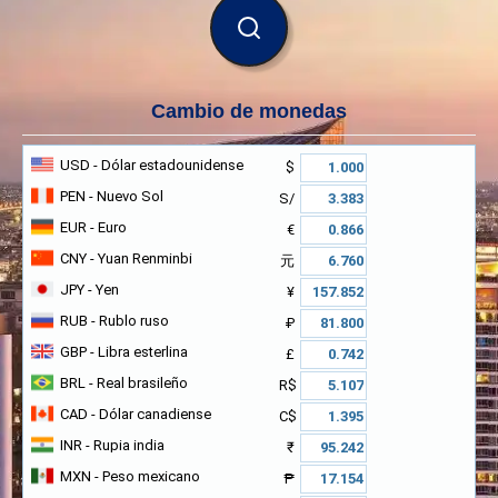
BUSCAR
Cambio de monedas
USD
- Dólar estadounidense
$
PEN
- Nuevo Sol
S/
EUR
- Euro
€
CNY
- Yuan Renminbi
元
JPY
- Yen
¥
RUB
- Rublo ruso
₽
GBP
- Libra esterlina
£
BRL
- Real brasileño
R$
CAD
- Dólar canadiense
C$
INR
- Rupia india
₹
MXN
- Peso mexicano
₱