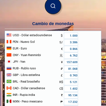
BUSCAR
Cambio de monedas
USD
- Dólar estadounidense
$
PEN
- Nuevo Sol
S/
EUR
- Euro
€
CNY
- Yuan Renminbi
元
JPY
- Yen
¥
RUB
- Rublo ruso
₽
GBP
- Libra esterlina
£
BRL
- Real brasileño
R$
CAD
- Dólar canadiense
C$
INR
- Rupia india
₹
MXN
- Peso mexicano
₱