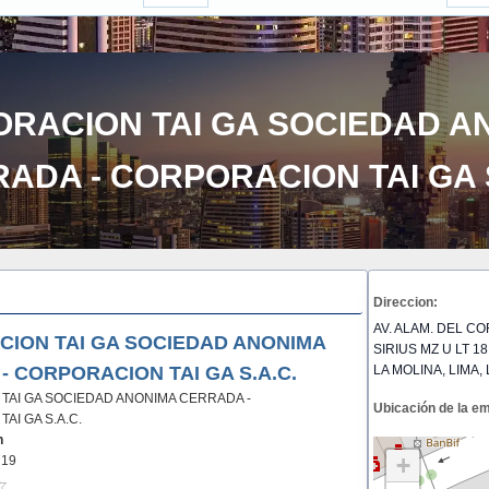
RACION TAI GA SOCIEDAD A
ADA - CORPORACION TAI GA S
Direccion:
AV. ALAM. DEL C
ION TAI GA SOCIEDAD ANONIMA
SIRIUS MZ U LT 18
- CORPORACION TAI GA S.A.C.
LA MOLINA, LIMA, 
TAI GA SOCIEDAD ANONIMA CERRADA -
Ubicación de la e
AI GA S.A.C.
n
+
719