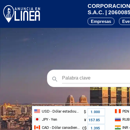
CORPORACION 
S.A.C. | 206008
Empresas
Eve
USD
- Dólar estadounidense
PEN
$
JPY
- Yen
RUB
¥
CAD
- Dólar canadiense
INR
-
C$