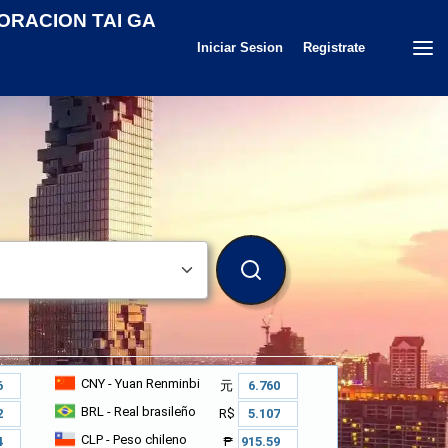
ORACION TAI GA
Iniciar Sesion
Registrate
BUSCAR
CNY
- Yuan Renminbi
元
BRL
- Real brasileño
R$
CLP
- Peso chileno
₱