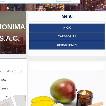
Menu
NONIMA
INICIO
.A.C.
CATEGORIAS
UBICACIONES
ORREGIDOR URB.
LIMA
mpresa