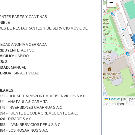
−
NTES BARES Y CANTINAS
NIBLE
DES DE RESTAURANTES Y DE SERVICIO MOVIL DE
EDAD ANONIMA CERRADA
IBUYENTE:
ACTIVO
ICILIO:
HABIDO
S:
3
IDAD:
MANUAL
ERIOR:
SIN ACTIVIDAD
ILARES
632 - HOUSE TRANSPORT MULTISERVICIOS S.A.C.
Leaflet
|
© Open
11 - ANA PAULA & CARMITA
contributors
279 - INVERSIONES CHARRUA S.A.C.
294 - FUENTE DE SODA CREMOLIENTE S.A.C.
26 - RIBADE S.A.C.
55 - LIVAN SERVICIOS PERU S.A.C.
84 - LOS ROSARINOS S.A.C.