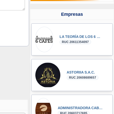
Empresas
LA TEORÍA DE LOS 6 CAFÉS S.R.L.
RUC 20611354097
ASTORIIA S.A.C.
RUC 20608689657
ADMINISTRADORA CABO MERLIN S.A.C.
RUC 20603717695