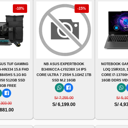
-10%
-15%
US TUF GAMING
NB ASUS EXPERTBOOK
NOTEBOOK GA
-HN334 15.6 FHD
B3406CCA-LY0238X 14 IPS
LOQ 15IRX10, 1
 8845HS 5.1G 8G
CORE ULTRA 7 255H 5.1GHZ 1TB
CORE I7-13700H
050 512GB SSD
SSD M.2 16GB
16GB DDR5 VID
 4GB FREE
S/ 7,255.00
S/ 5,1
,303.00
S/ 6,199.00
S/ 4,9
,881.00