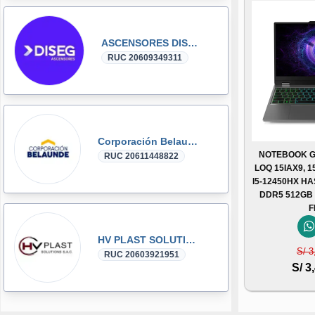
ASCENSORES DISEG
RUC 20609349311
Corporación Belaunde
NOTEBOOK G
RUC 20611448822
LOQ 15IAX9, 1
I5-12450HX HA
DDR5 512GB
F
HV PLAST SOLUTIONS
S/ 3
RUC 20603921951
S/ 3