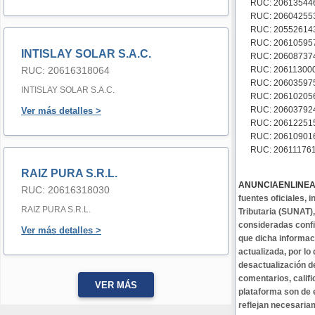
RUC: 206135446
RUC: 206042553
RUC: 20552614
RUC: 20610595
INTISLAY SOLAR S.A.C.
RUC: 20608737
RUC: 20616318064
RUC: 206113000
RUC: 206035975
INTISLAY SOLAR S.A.C.
RUC: 20610205
RUC: 20603792
Ver más detalles >
RUC: 206122515
RUC: 20610901
RUC: 206111761
RAIZ PURA S.R.L.
ANUNCIAENLINE
RUC: 20616318030
fuentes oficiales,
RAIZ PURA S.R.L.
Tributaria (SUNAT)
consideradas confi
Ver más detalles >
que dicha informa
actualizada, por lo
desactualización d
comentarios, califi
VER MÁS
plataforma son de 
reflejan necesaria