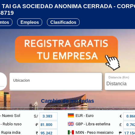
TAI GA SOCIEDAD ANONIMA CERRADA - CORP
58719
ntos
Empleos
Clasificados
Distancia (Km)
Ubicacion
Cambio de monedas
- Nuevo Sol
EUR
- Euro
S/
€
- Rublo ruso
GBP
- Libra esterlina
₽
£
 Rupia india
MXN
- Peso mexicano
₹
₱