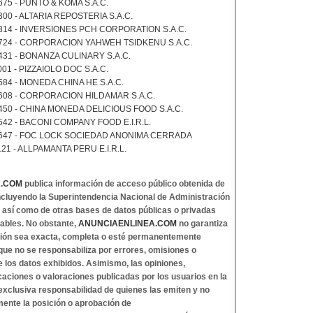
75 - PUNTO & KOMA S.A.C.
00 - ALTARIA REPOSTERIA S.A.C.
314 - INVERSIONES PCH CORPORATION S.A.C.
724 - CORPORACION YAHWEH TSIDKENU S.A.C.
431 - BONANZA CULINARY S.A.C.
01 - PIZZAIOLO DOC S.A.C.
84 - MONEDA CHINA HE S.A.C.
608 - CORPORACION HILDAMAR S.A.C.
450 - CHINA MONEDA DELICIOUS FOOD S.A.C.
42 - BACONI COMPANY FOOD E.I.R.L.
647 - FOC LOCK SOCIEDAD ANONIMA CERRADA
21 - ALLPAMANTA PERU E.I.R.L.
A.COM
publica información de acceso público obtenida de
 incluyendo la Superintendencia Nacional de Administración
, así como de otras bases de datos públicas o privadas
ables. No obstante,
ANUNCIAENLINEA.COM
no garantiza
ción sea exacta, completa o esté permanentemente
 que no se responsabiliza por errores, omisiones o
e los datos exhibidos. Asimismo, las opiniones,
caciones o valoraciones publicadas por los usuarios en la
exclusiva responsabilidad de quienes las emiten y no
mente la posición o aprobación de