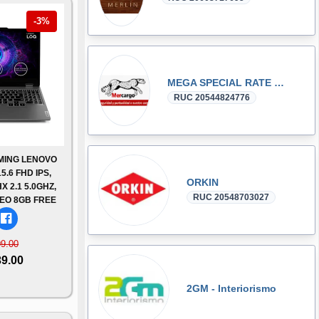
-3%
MEGA SPECIAL RATE CARGO SAC
RUC 20544824776
MING LENOVO
5.6 FHD IPS,
ORKIN
X 2.1 5.0GHZ,
RUC 20548703027
EO 8GB FREE
09.00
39.00
2GM - Interiorismo