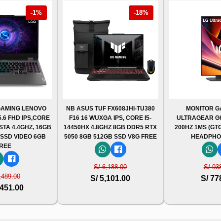
-1%
-18%
AMING LENOVO
NB ASUS TUF FX608JHI-TU380
MONITOR G
5.6 FHD IPS,CORE
F16 16 WUXGA IPS, CORE I5-
ULTRAGEAR G6,
STA 4.4GHZ, 16GB
14450HX 4.8GHZ 8GB DDR5 RTX
200HZ 1MS (GTG
 SSD VIDEO 6GB
5050 8GB 512GB SSD V8G FREE
HEADPHO
REE
S/ 6,188.00
S/ 93
,489.00
S/ 5,101.00
S/ 77
,451.00