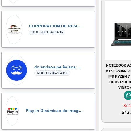
CORPORACION DE RESIDUOS SEGOVIA.PERU SAC
RUC 20615419436
NOTEBOOK AS
donavisos.pe Avisos Clasificados
A15 FA506NCG
RUC 10706714311
IPS RYZEN 7
DDR5 RTX 3
VIDEO
S/ 4
Play In Dinámicas de Integración, Gymkanas, Eventos Corporativos
S/ 3