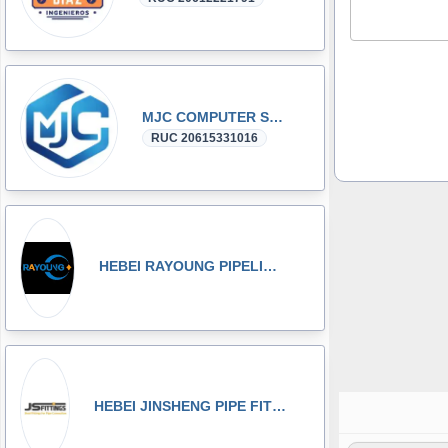
MJC COMPUTER SAC
RUC 20615331016
HEBEI RAYOUNG PIPELINE TECHNOLOGY CO., LTD
HEBEI JINSHENG PIPE FITTING MANUFACTURING CO., LT