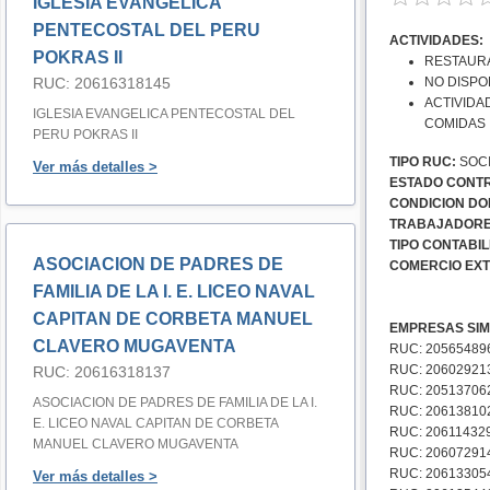
IGLESIA EVANGELICA
PENTECOSTAL DEL PERU
ACTIVIDADES:
POKRAS II
RESTAURA
RUC: 20616318145
NO DISPO
ACTIVIDA
IGLESIA EVANGELICA PENTECOSTAL DEL
COMIDAS
PERU POKRAS II
TIPO RUC:
SOCI
Ver más detalles >
ESTADO CONTR
CONDICION DOM
TRABAJADORE
TIPO CONTABIL
ASOCIACION DE PADRES DE
COMERCIO EXT
FAMILIA DE LA I. E. LICEO NAVAL
CAPITAN DE CORBETA MANUEL
EMPRESAS SIM
CLAVERO MUGAVENTA
RUC: 20565489
RUC: 206029213
RUC: 20616318137
RUC: 20513706
ASOCIACION DE PADRES DE FAMILIA DE LA I.
RUC: 20613810
E. LICEO NAVAL CAPITAN DE CORBETA
RUC: 206114329
MANUEL CLAVERO MUGAVENTA
RUC: 206072914
RUC: 206133054
Ver más detalles >