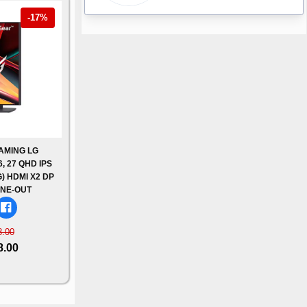
-17%
AMING LG
 27 QHD IPS
) HDMI X2 DP
NE-OUT
8.00
8.00