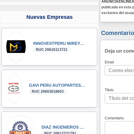
ANUNCIAENLINE
publicada en esta p
exclusivo del usua
Nuevas Empresas
Comentario
INNOVESTPERU MIREYKA GROUP SAC
RUC 20616113721
Deja un com
Email
GAVI PERU AUTOPARTES DONGFENG y DFSK GLORY
Título
RUC 20603618603
Comentario
DIAZ INGENIEROS SRL
RUC 20612221791