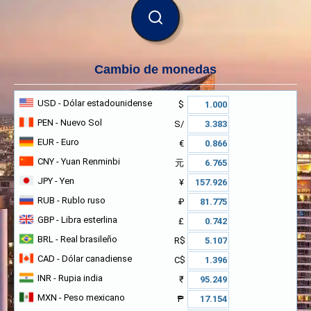
BUSCAR
Cambio de monedas
USD
- Dólar estadounidense
$
PEN
- Nuevo Sol
S/
EUR
- Euro
€
CNY
- Yuan Renminbi
元
JPY
- Yen
¥
RUB
- Rublo ruso
₽
GBP
- Libra esterlina
£
BRL
- Real brasileño
R$
CAD
- Dólar canadiense
C$
INR
- Rupia india
₹
MXN
- Peso mexicano
₱