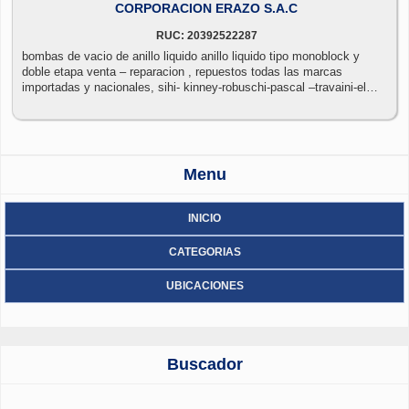
CORPORACION ERAZO S.A.C
RUC: 20392522287
bombas de vacio de anillo liquido anillo liquido tipo monoblock y
doble etapa venta – reparacion , repuestos todas las marcas
importadas y nacionales, sihi- kinney-robuschi-pascal –travaini-elmo-
busch-nash-dosivac-zulser-denver-tuthill telf 725 9443 cel 989540432
nextel 424*0619 www.corporacionerazo.com
Menu
INICIO
CATEGORIAS
UBICACIONES
Buscador