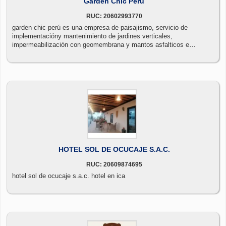
Garden Chic Peru
RUC: 20602993770
garden chic perú es una empresa de paisajismo, servicio de
implementacióny mantenimiento de jardines verticales,
impermeabilización con geomembrana y mantos asfalticos e
implementación de riego tecnificado. contamos con profesionales y
técnicos expertos en el manejo sostenible de los recursos naturales
con énfasis en: jardines verticales y cuidado de plantas
ornamentales. nace nuestro interés por el cuidado y reproducción de
las plantas debido a la formidable contribución que estas hacen en la
HOTEL SOL DE OCUCAJE S.A.C.
RUC: 20609874695
hotel sol de ocucaje s.a.c. hotel en ica